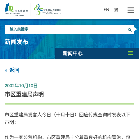
跳
到
EN
繁
主
要
输
内
搜寻
入
容
关
新闻发布
键
字
新闻中心
返回
2002年10月10日
市区重建局声明
市区重建局发言人今日（十月十日）回应传媒查询时发表以下
声明：
作为一家公营机构，市区重建局十分着重良好的机构管治，包