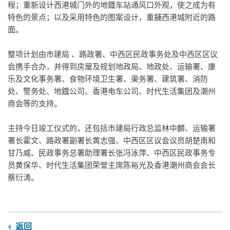
程；重新设计西港城门外的地鐡车站通风口外观，使之成为有
特色的景点；以及采用特色的图案设计，重舖西港城附近的路
面。
整项计划由市建局 、路政署、中西区民政事务处及中西区区议
会携手合办，并得到房屋及规划地政局、地政处、运输署、康
乐及文化事务署、食物环境卫生署、渠务署、建筑署、消防
处、警务处、地鐡公司、香港电车公司、时代生活集团及潮州
商会等的支持。
主持今日竣工仪式的，还包括市建局行政总监林中麟、运输署
署长霍文、路政署副署长黄志强、中西区区议会议员胡楚南和
甘乃威、民政事务总署助理署长张冯泳萍、中西区民政事务专
员黄保华、时代生活集团荣誉主席陈裕光及香港潮州商会会长
蔡衍涛。
返回