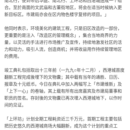
南北行，使到帝后华庭、南北行、上环坊和西港城连成一个组
合。至於南面的文武庙和古董街地区，将会在适当时候纳入更
新目标区。市建局亦会在区内物色楼宇复修的项目。」
他同时表示，环境美化的建筑工程，只是旧区改造的一部份，
更重要的是注入「改造区的管理概念」，集合当地商界的力
量，以灵活的手法进行市场推广及宣传，持续地激发社区的活
力和动力，吸引人流，创造商机；并将收益用作持续管理地区
的费用。
竣工典礼包括取出十三年前（一九九○年十二月），西港城首度
翻新工程完成後埋下的文物囊；其中载有当年的通胜、日历、
报章及十元纸币。今日在典礼中加入两幅写上「市建维新」及
「上下一心」的卷轴，其上载有所有出席嘉宾及市建局董事和
职员的签名。存封後的文物囊已再次埋入西港城地下，以作时
间的见证。
「上环坊」计划全期工程耗资近三千万元，首期工程主要包括
把历史悠久的西港城商场大幅翻新，成为这个计划的重点工