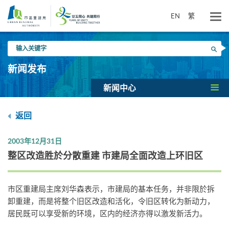
跳
到
EN
繁
主
要
输
内
搜寻
入
容
关
新闻发布
键
字
新闻中心
返回
2003年12月31日
整区改造胜於分散重建 市建局全面改造上环旧区
市区重建局主席刘华森表示，市建局的基本任务，并非限於拆
卸重建，而是将整个旧区改造和活化，令旧区转化为新动力，
居民既可以享受新的环境，区内的经济亦得以激发新活力。