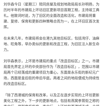
刘华森今日（星期三）陪同房屋及规划地政局局长孙明扬，为
历时半年的市建局上环坊旧区更新项目首期工程，主持竣工典
礼。他致词时说，为了旧区的全面改造和活化，市建局将重
建、复修、保育和更新四种策略合而为一，在上环旧区首次发
挥。
在未来几年，市建局将会在港九其他目标区，包括湾仔、油麻
地、旺角等，举办类似的更新和改造工程，为旧区注入新生命
力。
刘华森表示，上环是市建局的重点「改造目标区」之一。市建
局首先界定上环的中央部份作为「改造目标区」，范围以市建
局两个已经落成的重建项目为重心，东面是永乐街的新纪元广
场，西面是皇后街的帝后华庭。两者之间的地段便成为持续性
的改造目标区。
「除了西港城的保育和改革，以及正在逐步实现的上环坊更新
美化工程之外，下一步的更新地点，包括有燕窝参茸街之称的