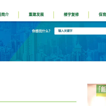
局简介
重建发展
楼宇复修
保
输
你想找什么？
入
关
键
字