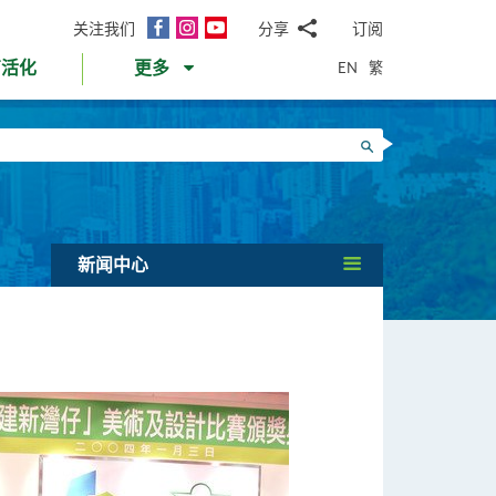
面
Instagram
YouTube
关注我们
分享
订阅
电
书
邮
EN
繁
育活化
更多
WhatsApp
微
面
信
Twitter
搜寻
书
LinkedIn
微
博
新闻中心