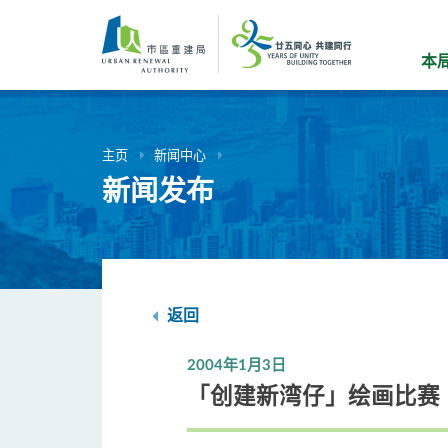
跳
到
主
本
要
内
容
主页
新闻中心
新闻发布
返回
2004年1月3日
「创建新湾仔」绘画比赛