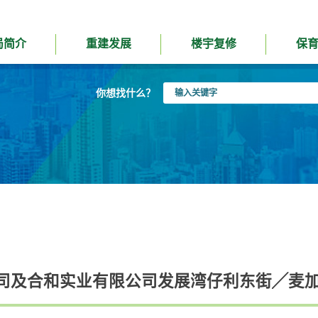
局简介
重建发展
楼宇复修
保
输
你想找什么？
入
关
键
字
司及合和实业有限公司发展湾仔利东街╱麦