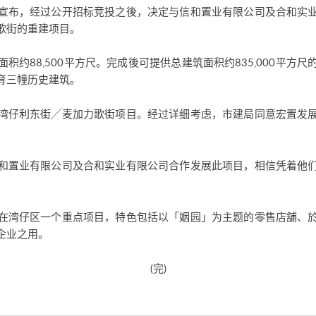
宣布，经过公开招标竞投之後，决定与信和置业有限公司及合和实
歌街的重建项目。
积约88,500平方尺。完成後可提供总建筑面积约835,000平方
育三幢历史建筑。
湾仔利东街╱麦加力歌街项目。经过详细考虑，市建局同意宏置发
。
和置业有限公司及合和实业有限公司合作发展此项目，相信凭着他
在湾仔区一个重点项目，特色包括以「姻园」为主题的零售店舖、
企业之用。
(完)