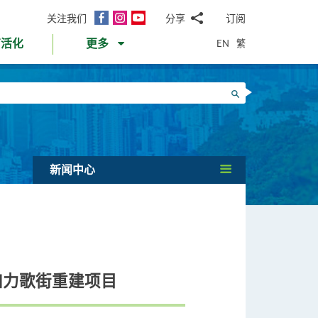
面
Instagram
YouTube
关注我们
分享
订阅
电
书
邮
EN
繁
育活化
更多
WhatsApp
微
面
信
Twitter
搜寻
书
LinkedIn
微
博
新闻中心
加力歌街重建项目