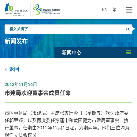
跳
到
EN
繁
主
要
输
内
搜寻
入
容
关
新闻发布
键
字
新闻中心
返回
2012年11月16日
市建局欢迎董事会成员任命
市区重建局（市建局）主席张震远今日（星期五）欢迎政府委
任郭荣铿，以及再度委任涂谨申和黄国健为市建局董事会非执
行董事，任期由2012年12月1日起，为期两年。他们三位均为
现任立法会议员。