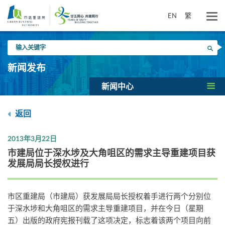
跳
到
EN
繁
主
要
输
内
搜寻
入
容
关
新闻发布
键
字
新闻中心
返回
2013年3月22日
市建局位于深水埗及大角咀区的需求主导重建项目获
发展局局长授权进行
市区重建局（市建局）获发展局局长授权着手进行两个分别位
于深水埗和大角咀区的需求主导重建项目，并在今日（星期
五）出版的政府宪报刊载了这项决定，标志着该两个项目向前