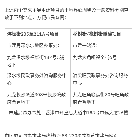
上述兩个需求主导重建项目的土地界线图则及一般资料分别存
放于下列地点，方便市民查阅：
海坛街205至211A号项目
杉树街∕橡树街重建项目
市建局深水埗地区办事处：
市建一站通：
九龙深水埗福华街182号C铺
九龙大角咀福全街6号
地下
深水埗民政事务处咨询服务中
油尖旺民政事务处咨询服务
心：
中心：
九龙长沙湾道303号长沙湾政
九龙旺角联运街30号旺角政
府合署地下
府合署地下
市建局总办事处：香港中环皇后大道中183号中远大厦26楼
市民亦可致电市建局热线(2588-2333)或浏览市建局网页