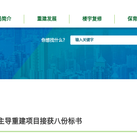
局简介
重建发展
楼宇复修
保
输
你想找什么？
入
关
键
字
主导重建项目接获八份标书