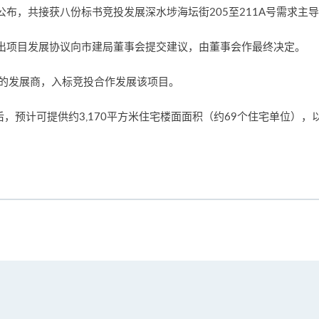
布，共接获八份标书竞投发展深水埗海坛街205至211A号需求主
出项目发展协议向市建局董事会提交建议，由董事会作最终决定。
书的发展商，入标竞投合作发展该项目。
后，预计可提供约3,170平方米住宅楼面面积（约69个住宅单位），