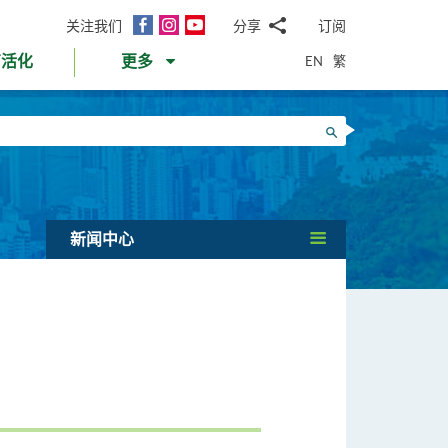
面
Instagram
YouTube
关注我们
分享
订阅
电
书
邮
EN
繁
育活化
更多
WhatsApp
微
面
信
Twitter
搜寻
书
LinkedIn
微
博
新闻中心