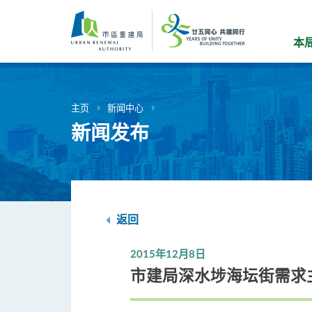
跳
到
主
本
要
内
容
主页
新闻中心
新闻发布
返回
2015年12月8日
市建局深水埗海坛街需求