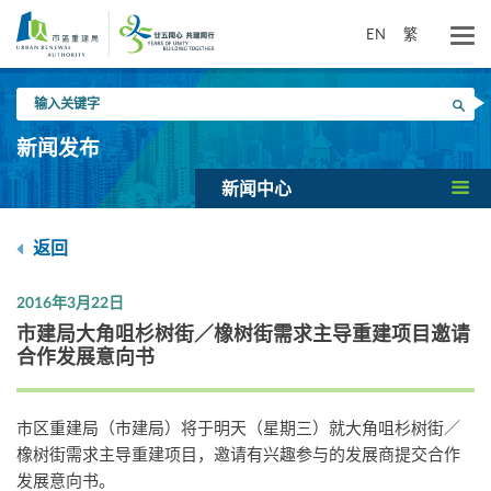
跳
到
EN
繁
主
要
输
内
搜寻
入
容
关
新闻发布
键
字
新闻中心
返回
2016年3月22日
市建局大角咀杉树街／橡树街需求主导重建项目邀请
合作发展意向书
市区重建局（市建局）将于明天（星期三）就大角咀杉树街／
橡树街需求主导重建项目，邀请有兴趣参与的发展商提交合作
发展意向书。