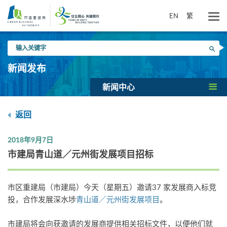
跳
到
EN
繁
主
要
输
内
搜寻
入
容
关
新闻发布
键
字
新闻中心
返回
2018年9月7日
市建局青山道／元州街发展项目招标
市区重建局（市建局）今天（星期五）邀请37 家发展商入标竞
投，合作发展深水埗
青山道／元州街发展项目
。
市建局将会向获邀请的发展商提供相关招标文件，以便他们就