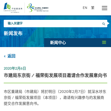
跳
到
EN
繁
主
要
输
内
搜寻
入
容
关
新闻发布
键
字
新闻中心
返回
2020年2月6日
市建局东京街 / 福荣街发展项目邀请合作发展意向书
市区重建局（市建局）将於明日（2020年2月7日）就深水埗东
京街 / 福荣街发展项目（本项目），邀请有兴趣参与的发展商
提交合作发展意向书。