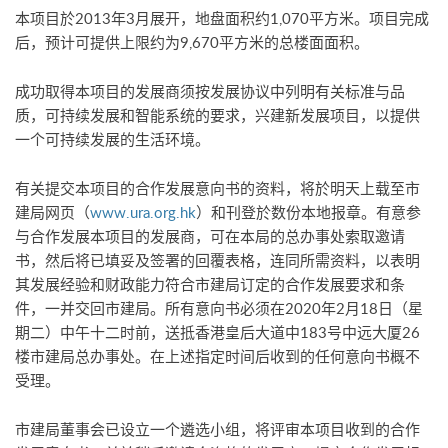
本项目於2013年3月展开，地盘面积约1,070平方米。项目完成
后，预计可提供上限约为9,670平方米的总楼面面积。
成功取得本项目的发展商须按发展协议中列明有关标准与品
质，可持续发展和智能系统的要求，兴建新发展项目，以提供
一个可持续发展的生活环境。
有关提交本项目的合作发展意向书的资料，将於明天上载至市
建局网页（
www.ura.org.hk
）和刊登於数份本地报章。有意参
与合作发展本项目的发展商，可在本局的总办事处索取邀请
书，然后将已填妥及签署的回覆表格，连同所需资料，以表明
其发展经验和财政能力符合市建局订定的合作发展要求和条
件，一并交回市建局。所有意向书必须在2020年2月18日（星
期二）中午十二时前，送抵香港皇后大道中183号中远大厦26
楼市建局总办事处。在上述指定时间后收到的任何意向书概不
受理。
市建局董事会已设立一个遴选小组，将评审本项目收到的合作