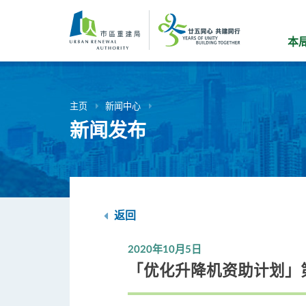
跳
到
主
本
要
内
容
主页
新闻中心
新闻发布
返回
2020年10月5日
「优化升降机资助计划」第