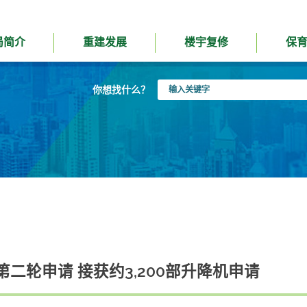
局简介
重建发展
楼宇复修
保
输
你想找什么？
入
关
键
字
二轮申请 接获约3,200部升降机申请