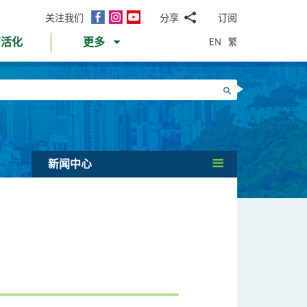
面
Instagram
YouTube
关注我们
分享
订阅
电
书
邮
EN
繁
育活化
更多
WhatsApp
微
面
信
Twitter
搜寻
书
LinkedIn
微
博
新闻中心