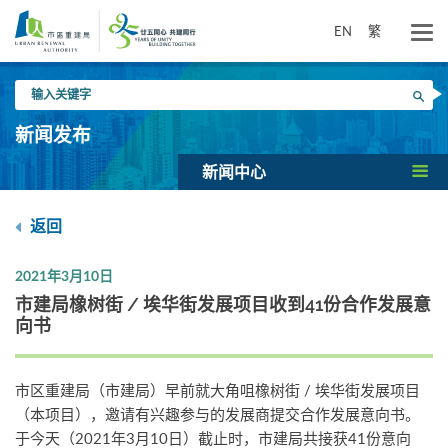
跳
到
EN
繁
主
要
输
内
搜寻
入
容
关
新闻发布
键
字
新闻中心
返回
2021年3月10日
市建局橡树街 / 埃华街发展项目收到41份合作发展意
向书
市区重建局（市建局）早前就大角咀橡树街 / 埃华街发展项目
（本项目），邀请有兴趣参与的发展商提交合作发展意向书。
于今天（2021年3月10日）截止时，市建局共接获41份意向