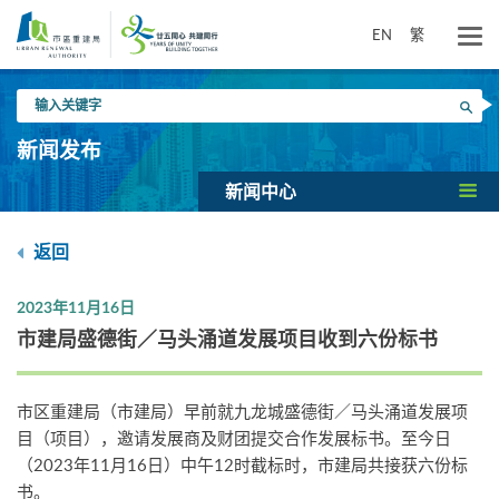
跳
到
EN
繁
主
要
输
内
搜寻
入
容
关
新闻发布
键
字
新闻中心
返回
2023年11月16日
市建局盛德街／马头涌道发展项目收到六份标书
市区重建局（市建局）早前就九龙城盛德街／马头涌道发展项
目（项目），邀请发展商及财团提交合作发展标书。至今日
（2023年11月16日）中午12时截标时，市建局共接获六份标
书。