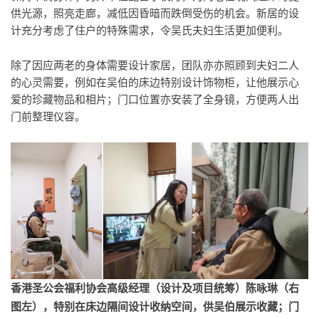
供光源，照亮走廊，减低因昏暗而跌倒受伤的机会。新居的设
计充分考虑了住户的特殊需求，令吴氏夫妇生活更加便利。
除了因应两老的身体需要设计家居，团队亦亦照顾到夫妇二人
的心灵需要，例如在吴伯的床边特别设计饰物柜，让他展示心
爱的珍藏物品和相片；门口位置亦安装了全身镜，方便两人出
门前整理仪容。
香港圣公会福利协会高级经理（设计及项目统筹）陈咏琳（右
图左），特别在床边隔间设计收纳空间，供吴伯展示收藏；门