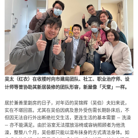
吴太（红衣）在收楼时向市建局团队、社工、职业治疗师、设
计师等曾协助其新居装修的团队形容，新屋像「天堂」一样。
居於兼善里劏房的日子，对年迈的吴锦辉（吴伯）夫妇来说，
实在不堪回首。尤其在吴伯因病及意外受伤需长期卧床后，不
但因无法自行外出断绝社交生活，更连生活的基本需要 — 洗澡
— 亦不能满足。由於浴室无法摆放浴椅或容纳照顾者为他洗
澡，整整八个月，吴伯都只能以湿布抹身的方式清洁身体。如