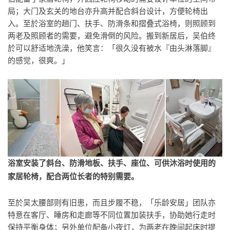
局；大门及玄关的地台亦升高并配合斜台设计，方便轮椅出
入。至於浴室的趟门、扶手、防滑条和摺叠式浴椅，则照顾到
两老及照顾者的需要，避免滑倒的风险。搬到新居后，吴伯终
於可以舒适地洗澡，他笑言：「很久没有被水『由头淋落脚』
的感觉，很爽。」
浴室安装了斜台、防滑地板、扶手、座位、可供沐浴时使用的
家居轮椅，配合两位长者的特别需要。
至於吴太腰部则有旧患，而且步履不稳，「乐龄安居」团队亦
特意在客厅、睡房和走廊等不同位置加装扶手，协助她行走时
保持平衡身体；另外单位配备小夜灯，为两老在晚间起床时提