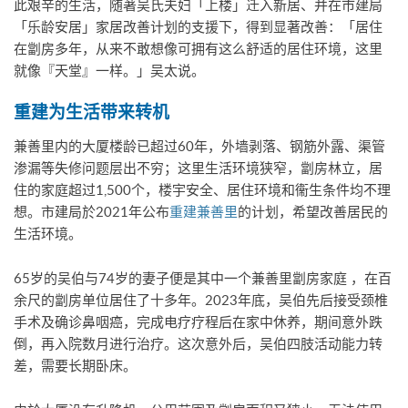
此艰辛的生活，随著吴氏夫妇「上楼」迁入新居、并在市建局
「乐龄安居」家居改善计划的支援下，得到显著改善：「居住
在劏房多年，从来不敢想像可拥有这么舒适的居住环境，这里
就像『天堂』一样。」吴太说。
重建为生活带来转机
兼善里内的大厦楼龄已超过60年，外墙剥落、钢筋外露、渠管
渗漏等失修问题层出不穷；这里生活环境狭窄，劏房林立，居
住的家庭超过1,500个，楼宇安全、居住环境和衞生条件均不理
想。市建局於2021年公布
重建兼善里
的计划，希望改善居民的
生活环境。
65岁的吴伯与74岁的妻子便是其中一个兼善里劏房家庭 ，在百
余尺的劏房单位居住了十多年。2023年底，吴伯先后接受颈椎
手术及确诊鼻咽癌，完成电疗疗程后在家中休养，期间意外跌
倒，再入院数月进行治疗。这次意外后，吴伯四肢活动能力转
差，需要长期卧床。