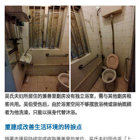
吴氏夫妇所居住的兼善里劏房没有独立浴室，需与其他劏房租
客共用。吴伯受伤后，由於浴室空间不够摆放浴椅或容纳照顾
者为他洗澡，只能以抹身代替沐浴。
重建成改善生活环境的转捩点
随著市建局陆续完成收购兼善里的单位，吴氏夫妇因合乎「上