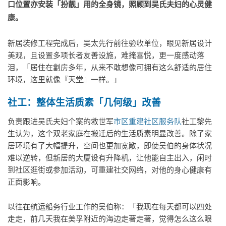
口位置亦安装「扮靓」用的全身镜，照顾到吴氏夫妇的心灵健
康。
新居装修工程完成后，吴太先行前往验收单位，眼见新居设计
美观，且设置多项长者友善设施，难掩喜悦，更一度感动落
泪，「居住在劏房多年，从来不敢想像可拥有这么舒适的居住
环境，这里就像『天堂』一样。」
社工：整体生活质素「几何级」改善
负责跟进吴氏夫妇个案的救世军
市区重建社区服务队
社工黎先
生认为，这个双老家庭在搬迁后的生活质素明显改善。除了家
居环境有了大幅提升，空间也更加宽敞，即使吴伯的身体状况
难以逆转，但新居的大厦设有升降机，让他能自主出入，闲时
到社区逛街或参加活动，可重建社交网络，对他的身心健康有
正面影响。
以往在航运船务行业工作的吴伯称：「我现在每天都可以四处
走走，前几天我在美孚附近的海边走著走著，觉得怎么这么眼