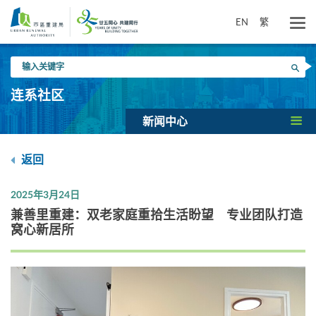
跳
到
EN
繁
主
要
输
内
搜寻
入
容
关
连系社区
键
字
新闻中心
返回
2025年3月24日
兼善里重建：双老家庭重拾生活盼望 专业团队打造
窝心新居所