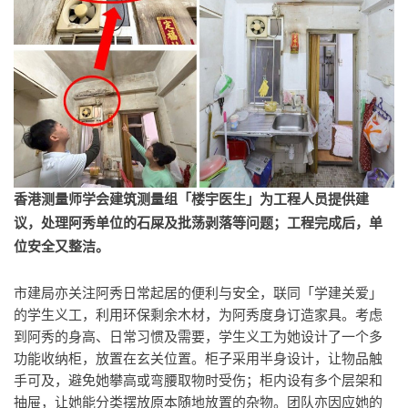
香港测量师学会建筑测量组「楼宇医生」为工程人员提供建
议，处理阿秀单位的石屎及批荡剥落等问题；工程完成后，单
位安全又整洁。
市建局亦关注阿秀日常起居的便利与安全，联同「学建关爱」
的学生义工，利用环保剩余木材，为阿秀度身订造家具。考虑
到阿秀的身高、日常习惯及需要，学生义工为她设计了一个多
功能收纳柜，放置在玄关位置。柜子采用半身设计，让物品触
手可及，避免她攀高或弯腰取物时受伤；柜内设有多个层架和
抽屉，让她能分类摆放原本随地放置的杂物。团队亦因应她的