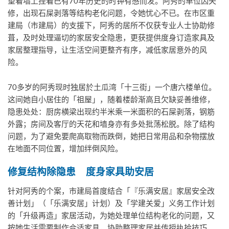
望着墙上挂着已有70年历史的时钟有感而发。阿秀的单位因失
修，出现石屎剥落等结构老化问题，令她忧心不已。在市区重
建局（市建局）的支援下，阿秀的居所不仅获专业人士协助修
葺，及时处理逼切的家居安全隐患，更获提供度身订造家具及
家居整理指导，让生活空间更整齐有序，减低家居意外的风
险。
70多岁的阿秀现时独居於土瓜湾「十三街」一个唐六楼单位。
这间她自小居住的「祖屋」，随着楼龄渐高且欠缺妥善维修，
隐患处处：厨房横梁出现约半米乘一米面积的石屎剥落，钢筋
外露；房间及客厅的天花和墙身亦有多处批荡松脱。除了结构
问题，为了避免要爬高取物而跌倒，她把日常用品和杂物摆放
在地面不同位置，增加绊倒风险。
修复结构除隐患
度身家具助安居
针对阿秀的个案，市建局首度结合「『乐满安居』家居安全改
善计划」（「乐满安居」计划）及「学建关爱」义务工作计划
的「升级再造」家居活动，为她处理单位结构老化的问题，又
按她生活需要制作合适家具，协助整理家居并传授执拾技巧，