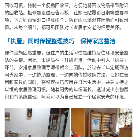
回收习惯，特制一个便携回收篮，方便她将回收物品带到附近
的回收站。柜侧加设磁石告示板，让她张贴覆诊日期等重要事
项，下方则预留洞口挂放雨伞，防止雨水滴湿客厅地面引致滑
倒。从每个细节，都可见团队对长者居家安老的细意关怀。
「执屋」同时传授整理技巧
保持家居整洁
硬件设施固然重要，但住户的生活习惯是维持居住环境安全整
洁的关键。因此，市建局在「升级再造」活动中引入「执屋」
环节，安排家居整理导师带领义工团队，於过去半年定期到访
阿秀家中，一边协助整理，一边向她传授收纳方法，让她在善
用新家具的同时，将整理技巧应用在日常生活中，并建立持之
以恒的家居整理习惯。随着阿秀的年纪渐长，透过减少杂物囤
积和有系统整理，阿秀可以为自己建立一个居家安老的环境。