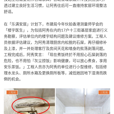
透过建立良好生活习惯，让阿秀往后可一直维持家居环境整洁
舒适。
在「乐满安居」计划下，市建局今年伙拍香港测量师学会的
「楼宇医生」，为包括阿秀在内的17户十三街基层家庭进行义
务勘察，评估单位内的楼宇结构问题及建议维修方案。工程人
员依据评估建议，为阿秀清理厨房内松脱的石屎，再仔细修补
及上漆，并一并处理客厅及房间天花和墙身的批荡剥落问题。
工程完成后，阿秀笑言：「现在煮饭终於不用担心石屎剥落的
危险，也不用怕『灰尘捞饭』影响健康，可以放心煮食，享用
安乐茶饭。」工程人员亦为阿秀的单位进行小型维修，包括修
理水龙头、厕所水箱及更换厕所板等，减低她因地下湿滑而跌
倒的机会。