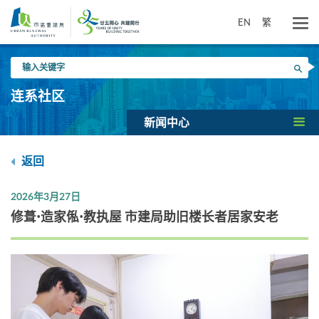
跳
到
EN
繁
主
要
输
内
搜寻
入
容
关
连系社区
键
字
新闻中心
返回
2026年3月27日
修葺•造家俬•教执屋 市建局助旧楼长者居家安老