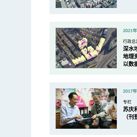
2021
行政总
深水
地理
以数
2017
专栏
苏庆
（刊