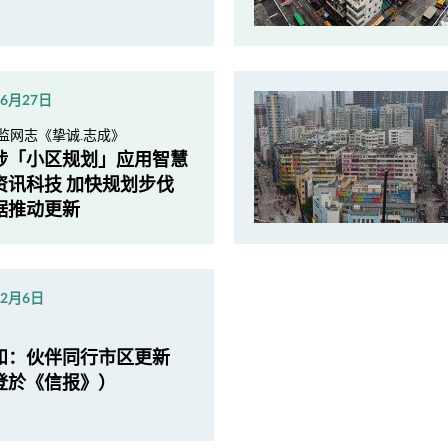
年6月27日
监网志《挚诚.志成》
埗「小区规划」应用智慧
资讯科技 加快规划步伐
据推动更新
年2月6日
和：伙伴同行市区更新
登於《信报》）