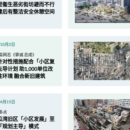
里衞生恶劣街坊避而不行
建后有整洁安全休憩空间
年10月2日
监网志《挚诚.志成》
针对性措施配合「小区复
导计划 助1,000单位改
住环境 融合新旧建筑
年4月15日
多点
瓜湾旧区「小区发展」至
「规划主导」模式