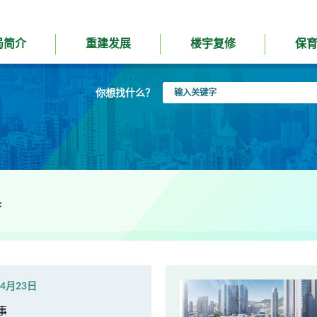
局简介
重建发展
楼宇复修
保
输
你想找什么？
入
关
键
字
果
年4月23日
事