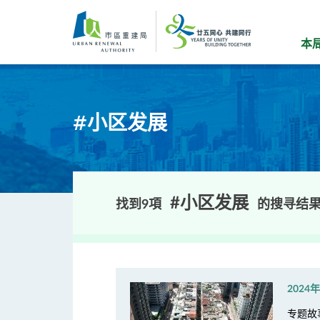
跳
到
主
本
要
内
容
#小区发展
#小区发展
找到9項
的搜寻结
2024
专题故