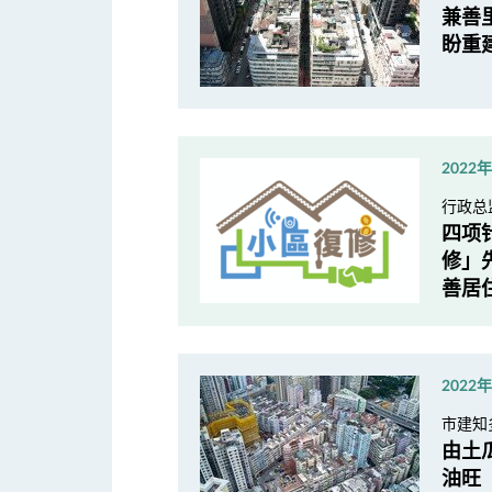
兼善
盼重
2022
行政总
四项
修」先
善居
2022
市建知
由土
油旺