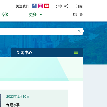
面
Instagram
YouTube
关注我们
分享
订阅
电
书
邮
EN
繁
育活化
更多
WhatsApp
微
面
信
Twitter
搜寻
书
LinkedIn
微
博
新闻中心
2023年1月10日
专题故事