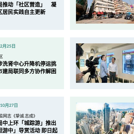
局推动「社区营造」 凝
区居民实践自主更新
年2月25日
区
埗洗肾中心升降机停运挑
市建局联同多方协作解困
年10月27日
监网志《挚诚.志成》
局中上环「城踪游」推出
胆游中」导赏活动 即日起