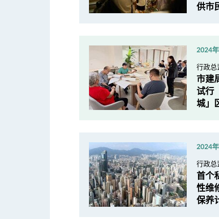
供市
2024
行政总
市建
试行
城」区
2024
行政总
首个
性维
保养