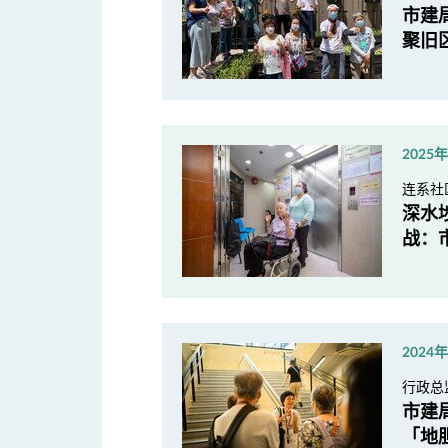
市建
聚旧
2025
连系社
深水
战：
2024
行政总
市建
「地