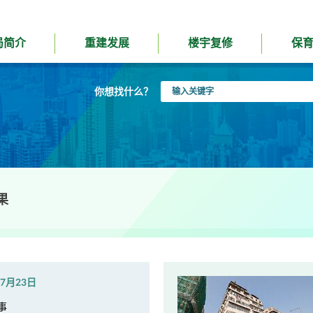
局简介
重建发展
楼宇复修
保
输
你想找什么？
入
关
键
字
果
年7月23日
事