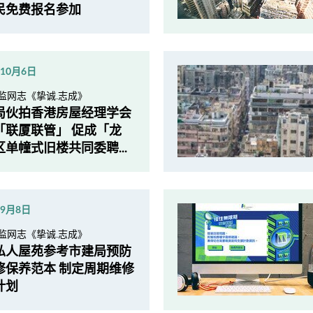
民免费报名参加
年10月6日
监网志《挚诚.志成》
局伙拍香港房屋经理学会
「联厦联管」 促成「龙
单幢式旧楼共同委聘...
年9月8日
监网志《挚诚.志成》
私人屋苑参考市建局预防
修保养范本 制定周期维修
计划