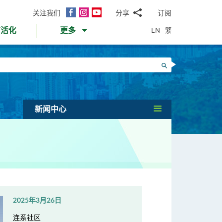
面
Instagram
YouTube
关注我们
分享
订阅
电
书
邮
EN
繁
育活化
更多
WhatsApp
微
面
信
Twitter
搜寻
书
LinkedIn
微
博
新闻中心
2025年3月26日
连系社区