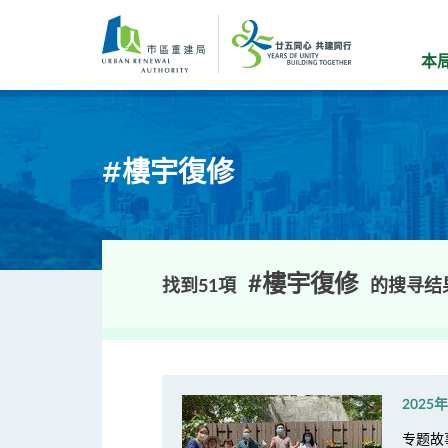
跳
到
主
本
要
内
容
#樓宇復修
#樓宇復修
找到51項
的搜寻结
2025
专题故