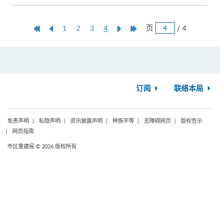
跳
第
上
本
Next
Last
页
/ 4
1
2
3
4
页
一
一
页
Page
Page
页
页
订阅
联络本局
免责声明
私隐声明
资讯披露声明
种族平等
无障碍网页
版权告示
网页指南
市区重建局 © 2026 版权所有