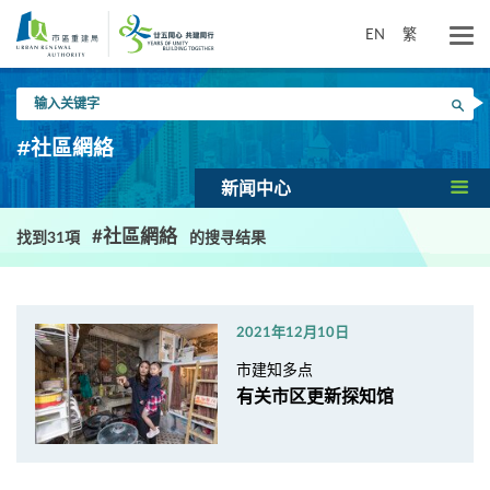
跳
到
EN
繁
主
要
输
内
搜寻
入
容
关
#社區網絡
键
字
新闻中心
#社區網絡
找到31項
的搜寻结果
2021年12月10日
市建知多点
有关市区更新探知馆