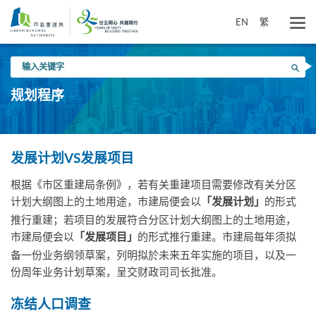
跳
到
EN
繁
主
要
输
内
搜寻
入
容
关
规划程序
键
字
发展计划VS发展项目
根据《市区重建局条例》，若有关重建项目需要修改有关分区
计划大纲图上的土地用途，市建局便会以
的形式
「发展计划」
推行重建；若项目的发展符合分区计划大纲图上的土地用途，
市建局便会以
的形式推行重建。市建局每年须拟
「发展项目」
备一份业务纲领草案，列明拟於未来五年实施的项目，以及一
份周年业务计划草案，呈交财政司司长批准。
冻结人口调查