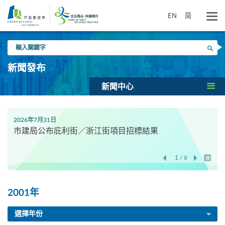
跳
到
EN
简
主
要
輸
內
搜尋
入
容
關
新聞發布
鍵
字
新聞中心
2026年7月31日
市建局公布庇利街／浙江街項目招標結果
1 / 6
開始/
2001年
選擇年份