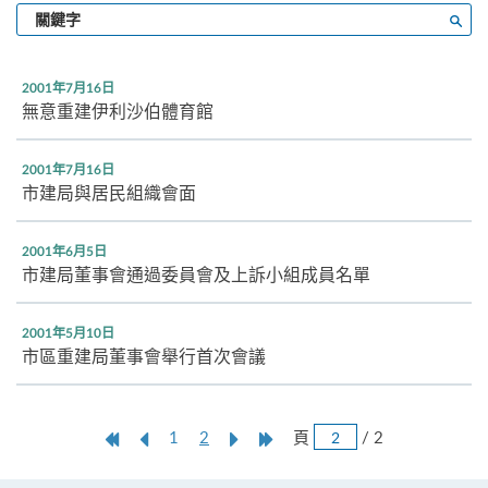
輸
搜尋
入
關
鍵
2001年7月16日
字
無意重建伊利沙伯體育館
2001年7月16日
市建局與居民組織會面
2001年6月5日
市建局董事會通過委員會及上訴小組成員名單
2001年5月10日
市區重建局董事會舉行首次會議
跳
第
上
本
Next
Last
頁
/ 2
1
2
頁
一
一
頁
Page
Page
頁
頁