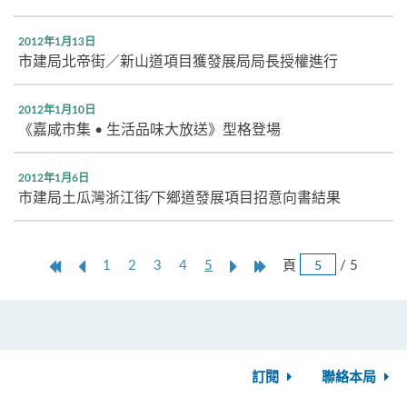
2012年1月13日
市建局北帝街／新山道項目獲發展局局長授權進行
2012年1月10日
《嘉咸市集 • 生活品味大放送》型格登場
2012年1月6日
市建局土瓜灣浙江街∕下鄉道發展項目招意向書結果
跳
第
上
本
Next
Last
頁
/ 5
1
2
3
4
5
頁
一
一
頁
Page
Page
頁
頁
訂閱
聯絡本局