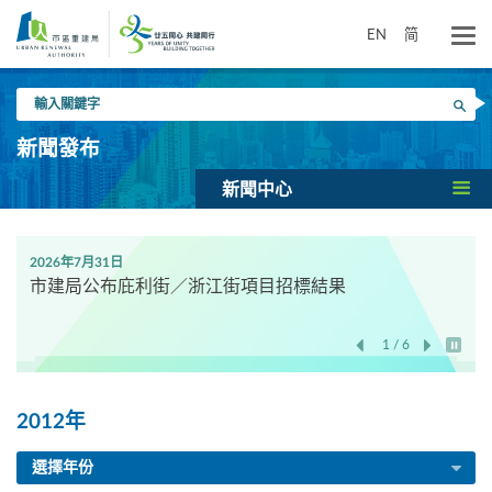
跳
到
EN
简
主
要
輸
內
搜尋
入
容
關
新聞發布
鍵
字
新聞中心
2026年7月31日
市建局公布庇利街／浙江街項目招標結果
1 / 6
開始/
2012年
選擇年份