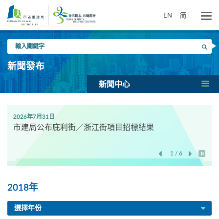
跳
到
EN
简
主
要
輸
內
搜尋
入
容
關
新聞發布
鍵
字
新聞中心
2026年7月31日
市建局公布庇利街／浙江街項目招標結果
1 / 6
開始/
2018年
選擇年份