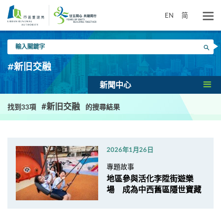
跳
到
EN
简
主
要
輸
內
搜尋
入
容
關
#新旧交融
鍵
字
新聞中心
#新旧交融
找到33項
的搜尋結果
2026年1月26日
專題故事
地區參與活化李陞街遊樂
場 成為中西舊區隱世寶藏