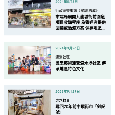
2024年5月5日
行政總監網誌《摯誠.志成》
市建局展開九龍城衙前圍道
項目收購程序 為營運者提供
回遷或過渡方案 保存地區...
2024年3月26日
連繫社區
微型藝術連繫深水埗社區 傳
承地區特色文化
2023年9月29日
專題故事
尋回70年前中環街市「釗記
號」