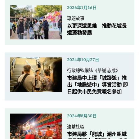
2026年1月16日
專題故事
以更深遠思維 推動花墟長
遠蓬勃發展
2024年10月27日
行政總監網誌《摯誠.志成》
市建局中上環「城蹤遊」推
出「地膽遊中」導賞活動 即
日起供市民免費報名參加
2024年8月30日
連繫社區
市建局夥「龍城」潮州組織