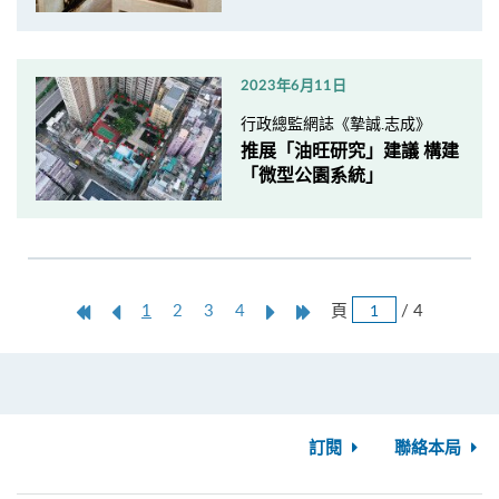
2023年6月11日
行政總監網誌《摯誠.志成》
推展「油旺研究」建議 構建
「微型公園系統」
跳
第
上
本
Next
Last
頁
/ 4
1
2
3
4
頁
一
一
頁
Page
Page
頁
頁
訂閱
聯絡本局