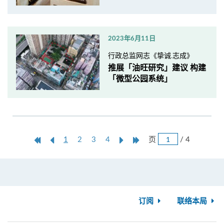
2023年6月11日
行政总监网志《挚诚.志成》
推展「油旺研究」建议 构建
「微型公园系统」
跳
第
上
本
Next
Last
页
/ 4
1
2
3
4
页
一
一
页
Page
Page
页
页
订阅
联络本局