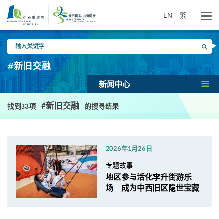
跳
到
EN
繁
主
要
输
内
搜寻
入
容
关
#新旧交融
键
字
新闻中心
#新旧交融
找到33項
的搜寻结果
2026年1月26日
专题故事
地区参与活化李升街游乐
场 成为中西旧区隐世宝藏