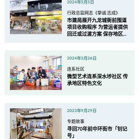
2024年5月5日
行政总监网志《挚诚.志成》
市建局展开九龙城衙前围道
项目收购程序 为营运者提供
回迁或过渡方案 保存地区...
2024年3月26日
连系社区
微型艺术连系深水埗社区 传
承地区特色文化
2023年9月29日
专题故事
寻回70年前中环街市「钊记
号」