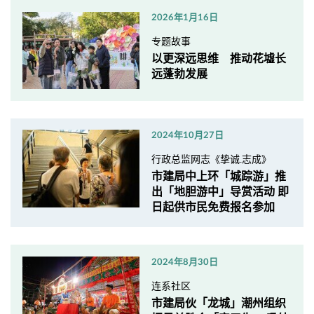
2026年1月16日
专题故事
以更深远思维 推动花墟长
远蓬勃发展
2024年10月27日
行政总监网志《挚诚.志成》
市建局中上环「城踪游」推
出「地胆游中」导赏活动 即
日起供市民免费报名参加
2024年8月30日
连系社区
市建局伙「龙城」潮州组织