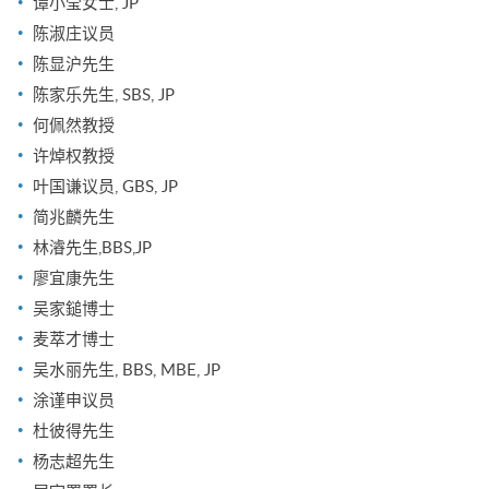
谭小莹女士, JP
陈淑庄议员
陈显沪先生
陈家乐先生, SBS, JP
何佩然教授
许焯权教授
叶国谦议员, GBS, JP
简兆麟先生
林濬先生,BBS,JP
廖宜康先生
吴家鎚博士
麦萃才博士
吴水丽先生, BBS, MBE, JP
涂谨申议员
杜彼得先生
杨志超先生