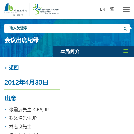
跳
到
EN
繁
主
要
输
内
搜寻
入
容
关
会议出席纪绿
键
字
本局简介
返回
2012年4月30日
出席
张震远先生, GBS, JP
罗义坤先生,JP
林志良先生