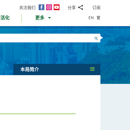
面
Instagram
YouTube
关注我们
分享
订阅
电
书
邮
EN
繁
育活化
更多
WhatsApp
微
面
信
Twitter
搜寻
书
LinkedIn
微
博
本局简介