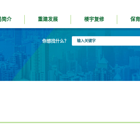
局简介
重建发展
楼宇复修
保
输
你想找什么？
入
关
键
字