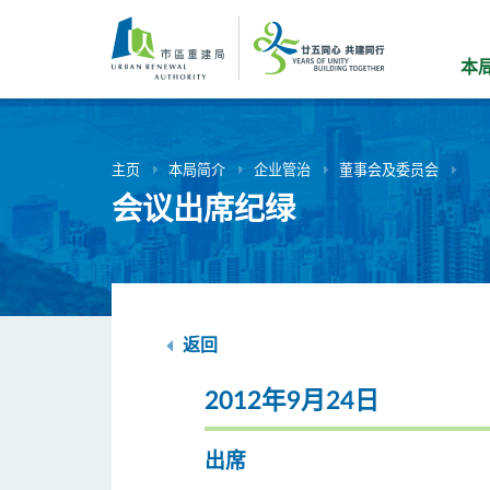
跳
到
主
本
要
内
容
主页
本局简介
企业管治
董事会及委员会
会议出席纪绿
返回
2012年9月24日
出席