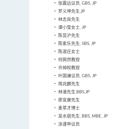
张震远议员, GBS, JP
罗义坤先生,JP
林志良先生
谭小莹女士, JP
陈显沪先生
陈家乐先生, SBS, JP
陈淑庄女士
何佩然教授
许焯权教授
叶国谦议员, GBS, JP
简兆麟先生
林濬先生,BBS,JP
廖宜康先生
麦萃才博士
吴水丽先生, BBS, MBE, JP
涂谨申议员