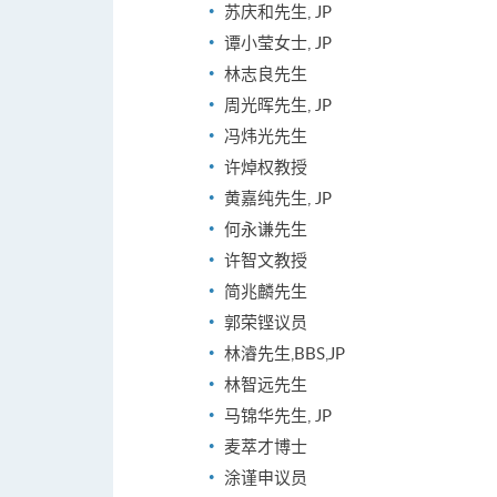
苏庆和先生, JP
谭小莹女士, JP
林志良先生
周光晖先生, JP
冯炜光先生
许焯权教授
黄嘉纯先生, JP
何永谦先生
许智文教授
简兆麟先生
郭荣铿议员
林濬先生,BBS,JP
林智远先生
马锦华先生, JP
麦萃才博士
涂谨申议员