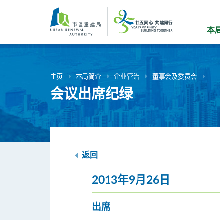
跳
到
主
本
要
内
容
主页
本局简介
企业管治
董事会及委员会
会议出席纪绿
返回
2013年9月26日
出席