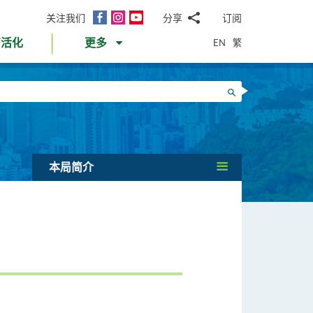
面
Instagram
YouTube
关注我们
分享
订阅
电
书
邮
EN
繁
育活化
更多
WhatsApp
微
面
信
Twitter
搜寻
书
LinkedIn
微
博
本局简介