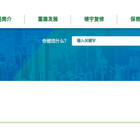
局简介
重建发展
楼宇复修
保
输
你想找什么？
入
关
键
字