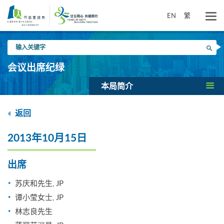
跳
到
EN
繁
主
要
输
内
搜寻
入
容
关
会议出席纪绿
键
字
本局简介
返回
2013年10月15日
出席
苏庆和先生, JP
谭小莹女士, JP
林志良先生