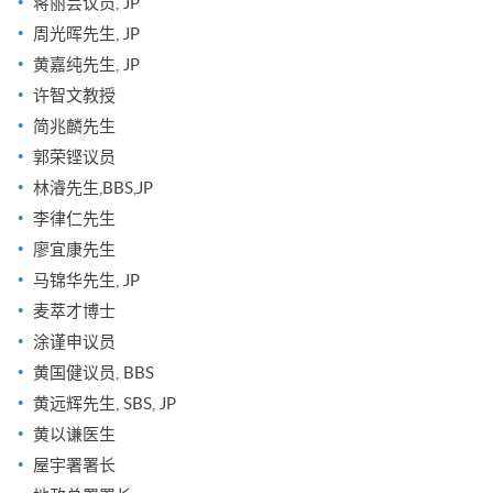
蒋丽芸议员, JP
周光晖先生, JP
黄嘉纯先生, JP
许智文教授
简兆麟先生
郭荣铿议员
林濬先生,BBS,JP
李律仁先生
廖宜康先生
马锦华先生, JP
麦萃才博士
涂谨申议员
黄国健议员, BBS
黄远辉先生, SBS, JP
黄以谦医生
屋宇署署长