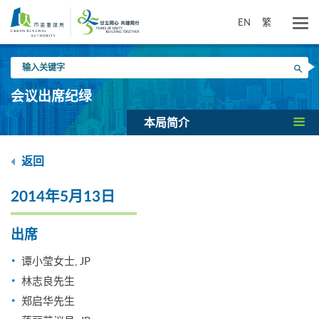
跳
到
EN
繁
主
要
输
内
搜寻
入
容
关
会议出席纪绿
键
字
本局简介
返回
2014年5月13日
出席
谭小莹女士, JP
林志良先生
郑启华先生