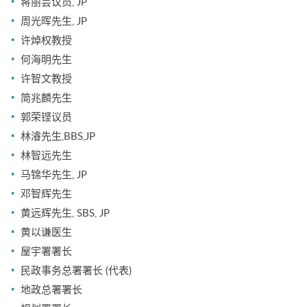
蒋丽芸议员, JP
周光晖先生, JP
许焯权教授
何海明先生
许智文教授
简兆麟先生
郭荣铿议员
林濬先生,BBS,JP
林智远先生
马锦华先生, JP
邓智辉先生
黄远辉先生, SBS, JP
黄以谦医生
屋宇署署长
民政事务总署署长 (代表)
地政总署署长