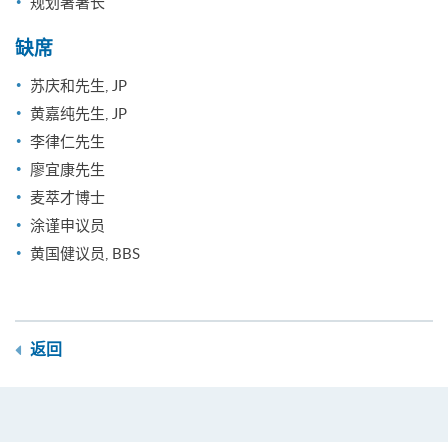
规划署署长
缺席
苏庆和先生, JP
黄嘉纯先生, JP
李律仁先生
廖宜康先生
麦萃才博士
涂谨申议员
黄国健议员, BBS
返回