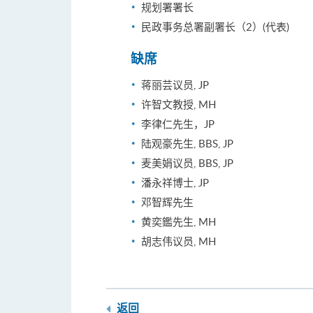
规划署署长
民政事务总署副署长（2）(代表)
缺席
蒋丽芸议员, JP
许智文教授, MH
李律仁先生，JP
陆观豪先生, BBS, JP
麦美娟议员, BBS, JP
潘永祥博士, JP
邓智辉先生
黄奕鑑先生, MH
胡志伟议员, MH
返回