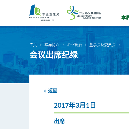
跳
到
主
本
要
内
容
主页
本局简介
企业管治
董事会及委员会
会议出席纪绿
返回
2017年3月1日
出席