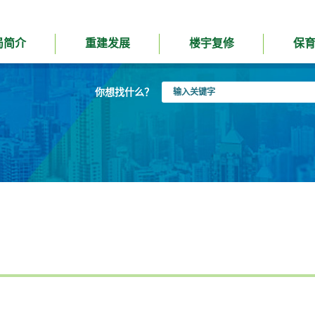
局简介
重建发展
楼宇复修
保
输
你想找什么？
入
关
键
字