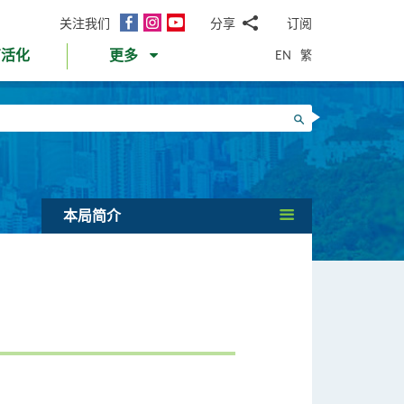
面
Instagram
YouTube
关注我们
分享
订阅
电
书
邮
EN
繁
育活化
更多
WhatsApp
微
面
信
Twitter
搜寻
书
LinkedIn
微
博
本局简介