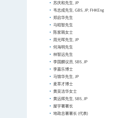
苏庆和先生, JP
韦志成先生, GBS, JP, FHKEng
郑启华先生
马昭智先生
陈家珮女士
周光晖先生, JP
何海明先生
林智远先生
李国麟议员, SBS, JP
李嘉乐博士
马锦华先生, JP
麦萃才博士
黄吴洁华女士
黄远辉先生, SBS, JP
屋宇署署长
地政总署署长 (代表)