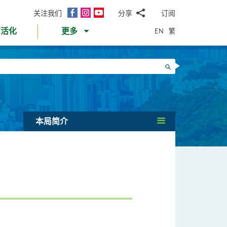
面
Instagram
YouTube
关注我们
分享
订阅
电
书
邮
EN
繁
育活化
更多
WhatsApp
微
面
信
Twitter
搜寻
书
LinkedIn
微
博
本局简介