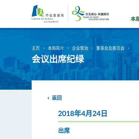
跳
到
主
本
要
内
容
主页
本局简介
企业管治
董事会及委员会
会议出席纪绿
返回
2018年4月24日
出席