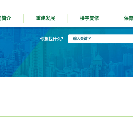
局简介
重建发展
楼宇复修
保
输
你想找什么？
入
关
键
字