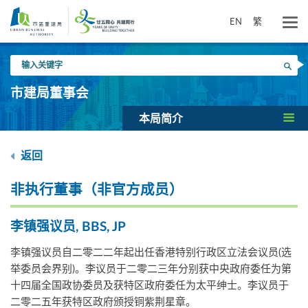
跳
到
EN
繁
主
要
输
内
搜寻
入
容
关
市建局董事会
键
字
本局简介
返回
非执行董事（非官方成员）
李镇强议员, BBS, JP
李镇强议员自二零二二年起出任香港特别行政区立法会议员(选
举委员会界别)。李议员于二零二三年分别获中央政府委任为第
十四届全国政协委员及获特区政府委任为太平绅士。李议员于
二零二五年获特区政府颁授铜紫荆星章。