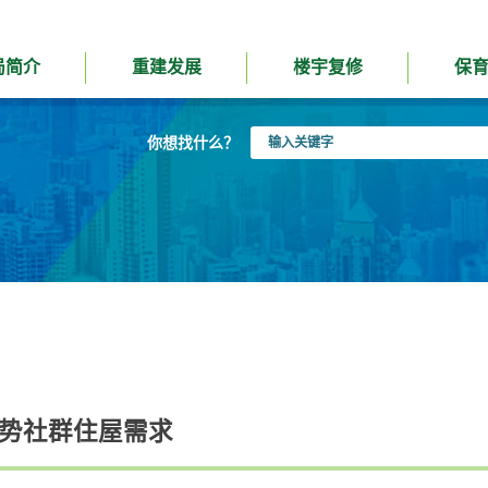
局简介
重建发展
楼宇复修
保
输
你想找什么？
入
关
键
字
弱势社群住屋需求