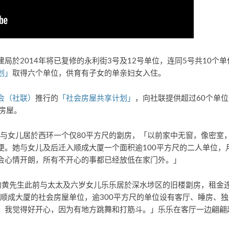
局於2014年将已复修的永利街3号及12号单位，连同5号共10个
划」
取得六个单位，供育有子女的单亲妇女入住。
会（社联）
推行的
「社会房屋共享计划」
，向社联提供超过60个单
房屋。
前与女儿居於西环一个仅80平方尺的劏房，「以前家中无窗，像密室
。她与女儿及后迁入顺成大厦一个面积逾100平方尺的二人单位，月
会心情开朗，所有不开心的事都已经放低在家门外。」
的黄先生此前与太太及六岁女儿乐乐居於深水埗区的旧楼劏房，租金连
於顺成大厦的社会房屋单位，逾300平方尺的单位设有客厅、睡房、
，我觉得好开心，因为有地方跳舞和打筋斗。」乐乐在客厅一边翩翩