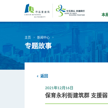
跳
到
主
本
要
内
容
主页
新闻中心
专题故事
返回
2021年12月16日
保育永利街建筑群 支援