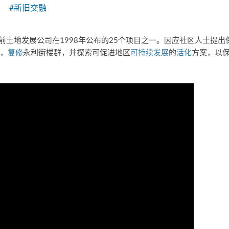
#新旧交融
前土地发展公司在1998年公布的25个项目之一。因应社区人士提
，
复修
永利街楼群，并探索可促进地区
可持续发展
的
活化
方案，以