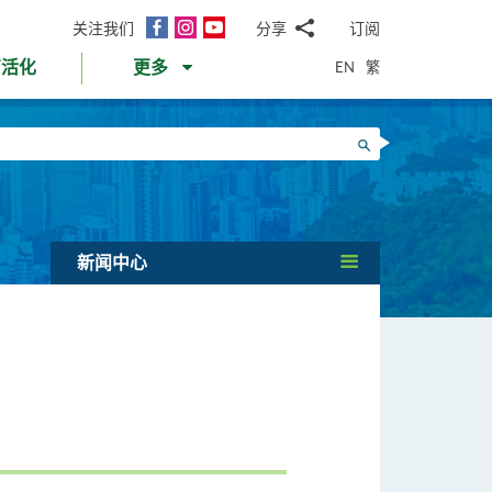
面
Instagram
YouTube
关注我们
分享
订阅
电
书
邮
EN
繁
育活化
更多
WhatsApp
微
面
信
Twitter
搜寻
书
LinkedIn
微
博
新闻中心