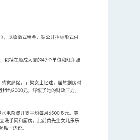
单位，以象徵式租金，循公开招标形式供
位，包括在顺成大厦的47个单位和旺角豉
，感觉局促，」梁女士忆述，居於劏房时
租约2000元，纾缓了她的财政压力。
水电杂费开支平均每月6500多元。黄
独立洗手间和厨房。此前黄先生女儿乐乐
起舞一边说。