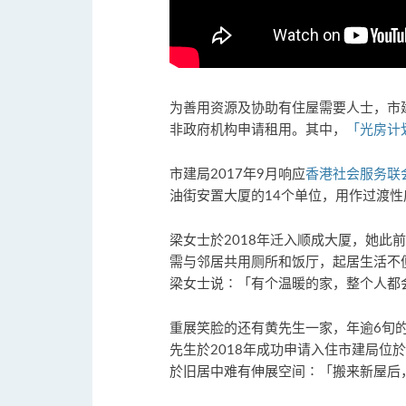
为善用资源及协助有住屋需要人士，市建
非政府机构申请租用。其中，
「光房计
市建局2017年9月响应
香港社会服务联
油街安置大厦的14个单位，用作过渡性
梁女士於2018年迁入顺成大厦，她此
需与邻居共用厕所和饭厅，起居生活不便
梁女士说∶「有个温暖的家，整个人都
重展笑脸的还有黄先生一家，年逾6旬
先生於2018年成功申请入住市建局位
於旧居中难有伸展空间∶「搬来新屋后