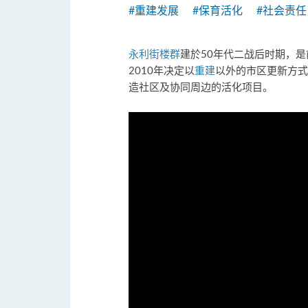
#重建发展
#保育活化
#社会责任
永利街楼群
建於50年代二战后时期，是
2010年决定以
重建
以外的市区更新方式
造社区及协同周边的活化项目。