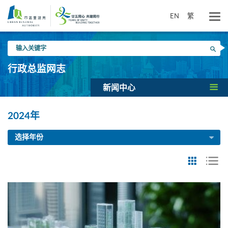
跳
到
EN
繁
主
要
输
内
搜寻
入
容
关
行政总监网志
键
字
新闻中心
2024年
选择年份