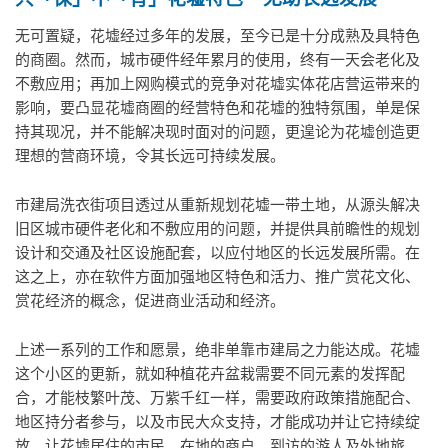
无可置疑，花墟经过多年的发展，至今已是十分成熟及具特色
的商圈。然而，城市硬件经年累月的使用，终有一天会老化及
不敷应用；再加上网购模式的竞争对花墟实体花店营运带来的
影响，要凸显花墟商圈的经营特色和花墟的独特氛围，单是保
持其现况，并不能解决现时面对的问题，更遑论为花墟创造更
理想的营商环境，令其长远可持续发展。
市建局洗衣街项目透过从重新规划花墟一带土地，从源头解决
旧区城市硬件老化和不敷应用的问题，并提供具前瞻性的规划
设计和交通及社区设施配套，以应付地区的长远发展所需。在
这之上，亦在软件方面加强地区特色和活力、推广赏花文化、
赏花经济的概念，促进商业活动和经济。
上述一系列的工作和愿景，绝非单靠市建局之力能达成。花墟
这个小区的更新，就如种植花卉盆栽需要不同元素的发挥配
合，才能枝繁叶茂、万紫千红一样，需要政府政策措施配合、
地区持分者参与，以及市民大众支持，才能成功并让它持续绽
放，让花墟居住的市民、在地的商户、到访的游人及外地旅