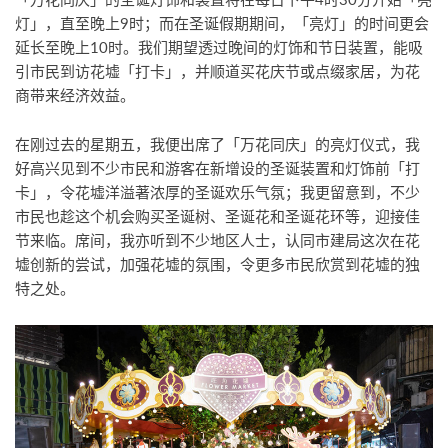
灯」，直至晚上9时；而在圣诞假期期间，「亮灯」的时间更会
延长至晚上10时。我们期望透过晚间的灯饰和节日装置，能吸
引市民到访花墟「打卡」，并顺道买花庆节或点缀家居，为花
商带来经济效益。
在刚过去的星期五，我便出席了「万花同庆」的亮灯仪式，我
好高兴见到不少市民和游客在新增设的圣诞装置和灯饰前「打
卡」，令花墟洋溢著浓厚的圣诞欢乐气氛；我更留意到，不少
市民也趁这个机会购买圣诞树、圣诞花和圣诞花环等，迎接佳
节来临。席间，我亦听到不少地区人士，认同市建局这次在花
墟创新的尝试，加强花墟的氛围，令更多市民欣赏到花墟的独
特之处。