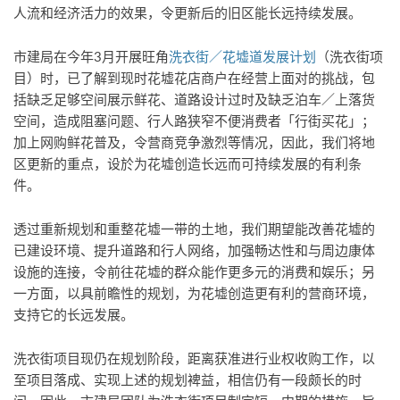
人流和经济活力的效果，令更新后的旧区能长远持续发展。
市建局在今年3月开展旺角
洗衣街／花墟道发展计划
（洗衣街项
目）时，已了解到现时花墟花店商户在经营上面对的挑战，包
括缺乏足够空间展示鲜花、道路设计过时及缺乏泊车／上落货
空间，造成阻塞问题、行人路狭窄不便消费者「行街买花」；
加上网购鲜花普及，令营商竞争激烈等情况，因此，我们将地
区更新的重点，设於为花墟创造长远而可持续发展的有利条
件。
透过重新规划和重整花墟一带的土地，我们期望能改善花墟的
已建设环境、提升道路和行人网络，加强畅达性和与周边康体
设施的连接，令前往花墟的群众能作更多元的消费和娱乐；另
一方面，以具前瞻性的规划，为花墟创造更有利的营商环境，
支持它的长远发展。
洗衣街项目现仍在规划阶段，距离获准进行业权收购工作，以
至项目落成、实现上述的规划裨益，相信仍有一段颇长的时