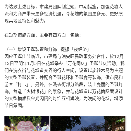
为达致上述目标，市建局团队制定短、中期措施，加强花墟人
流和为商户带来更多经济机遇，令花墟的氛围更多元、更好展
现其地区特色和魅力。
在短期措施方面，主要有四方面，包括：
（一）增设圣诞装置和灯饰 提振「夜经济」
因应圣诞佳节临近，市建局与油尖旺民政事务处合作，於12月
13日至明年1月5日在花墟举办「万花同庆」圣诞节庆活动。我
们在洗衣街与花墟道交界的行人空间，设置以旋转木马为主题
的大型圣诞装置，并配合圣诞花环和圣诞鹿等装饰，供市民和
游客「打卡」。另外，在洗衣街部分路段，装上亮丽的圣诞灯
饰，营造「火树银花」的景象，并与花墟道以万花筒图案设计
的大型横额及金光闪闪的灯饰互相辉映，为晚间的花墟，增添
节日氛围。