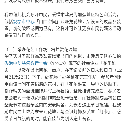
后发现两只熊猫被人盗去，我们已报警交由警方调查。
我想藉此机会呼吁市民，爱惜市建局为加强地区特色和活力，
包括
观塘市中心
「自由空间」及旺角花墟，所设置的展品及装
置，切勿破坏或据为己有，这样才可以让更多市民能藉这活动
感受到节日的欢乐。
（二）举办花艺工作坊 培养赏花兴趣
除了透过圣诞灯饰及装置增添节日的色彩，市建局团队亦伙拍
香港中华基督教青年会
（YMCA）属下的社会企业「花乐谁
家」，以及花墟七间花店商户，在圣诞节前的周末和周日（12
月21及22日）下午，於花墟举办圣诞花艺工作坊。参加者可利
用由该七间花店捐赠的花材，在「花乐谁家」导师的协助下，
制作精美的圣诞挂饰并写上祝福语，圣诞挂饰完成后，参加者
更会收到一张以花材制作的圣诞卡留念；而挂饰制成品将会在
圣诞节前送赠予区内的安老院舍，为长者送上节日祝福。我鼓
励市民在上述周末来到花墟，与圣诞灯饰及装置「打卡」、感
受节日气氛的同时，能在佳节为别人送上祝福。