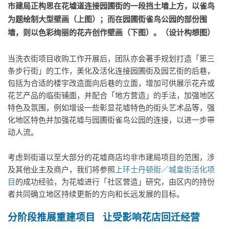
市建局正构思在花墟道连接园圃街的一段挡土墙上方，以雀鸟
为题绘制大型壁画（上图）；而在园圃街雀鸟公园的部份围
墙，则以色彩绚丽的花卉创作壁画（下图）。（设计构想图）
当洗衣街项目收购工作开展后，团队亦会著手规划打造「第三
条步行街」的工作，美化及活化连接园圃街及园艺街的后巷，
包括为合适的楼宇改造面向后巷的立面，增加可供展示花卉或
花艺产品的临街铺面，并配合「地方营造」的手法，加强地区
特色及氛围，例如增设一些彰显花墟特色的街头艺术品等，强
化地区特色并加强花墟与园圃街雀鸟公园的连接，以进一步带
动人流。
考虑到街道以至大部分的花墟商店均非市建局项目的范围，涉
及其他业主及商户，我们将参照
上环士丹顿街／城皇街活化项
目
的成功经验，为花墟进行「社区营造」研究，由区内的持份
者共同确立地区持续更新的方向和长远发展的目标。
分阶段推展重建项目
让受影响花店回迁经营