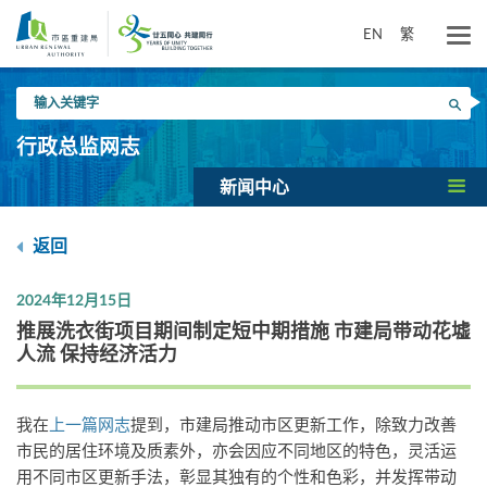
跳
到
EN
繁
主
要
输
内
搜寻
入
容
关
行政总监网志
键
字
新闻中心
返回
2024年12月15日
推展洗衣街项目期间制定短中期措施 市建局带动花墟
人流 保持经济活力
我在
上一篇网志
提到，市建局推动市区更新工作，除致力改善
市民的居住环境及质素外，亦会因应不同地区的特色，灵活运
用不同市区更新手法，彰显其独有的个性和色彩，并发挥带动