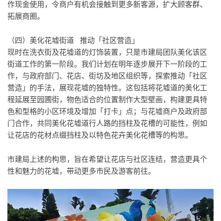
作现金使用，令商户有机会接触到更多新客源，扩大顾客群、
拓展商圈。
（四）美化花墟街道 推动「社区营造」
现时在洗衣街及花墟道的灯饰装置，只是市建局团队美化该区
街道工作的第一阶段。我们计划在明年逐步展开下一阶段的工
作，与政府部门、花店、街坊及地区组织等，探索推动「社区
营造」的手法，展现花墟的独特性。这包括将花墟道的美化工
程延展至园圃街，物色适合的位置制作大型壁画，构建更具特
色和型格的小区环境及增加「打卡」点；与花墟商户及政府部
门合作，共同美化花墟道行人路的挡柱及花槽的可能性，例如
让花店的花材点缀挡柱及以特色花卉美化花槽等的构思。
市建局上述的构思，旨在希望让花店与社区连结，营造更具个
性和魅力的花墟，带动更多市民及游客前往。