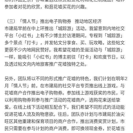
参加者对花的欣赏，和逛花墟买花的兴趣。
（三）「情人节」推出电子购物券 推动地区经济
市建局早前在中上环推出「城踪游」活动，我留意到内地社交
平台「小红书」上有不少博主於访港期间，专程到「城踪游」
多个景点「打卡」，并发帖文分享食、买、玩攻略，这些帖文
更获不少内地网民赞好。我希望花墟的圣诞活动与「城踪游」
一样，能吸引「小红书」的博主前往「打卡」和欢度节日，以
及透过帖文向内地旅客推广花墟独特之处。
另外，团队将以不同的形式推广花墟的特色，我们计划在明年2
月「情人节」前，在市建局的社交平台专页推出线上游戏，与
花墟商户合作推出电子购物券。参加线上游戏获奖的市民，可
以利用购物券到参与推广活动的花墟商户，选购花束送给挚
爱。在线上线下活动相互配合下，我们希望不同形式的活动能
促进花墟人流及购物意欲。往后，团队亦计划与市建局於油尖
旺区其他重建和保育项目的商户合作，推出消费奖赏计划，市
民只需要在参与计划的商户消费，即可换领现金券，於花墟当