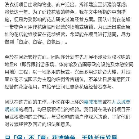
洗衣街项目由收购物业、商户迁出、拆卸建造至新建筑落成，
将长达十年。为了延续花墟的特色，我在文中所指的中期措
施，便是为受影响的花店研究过渡经营方案。团队计划在花墟
一带物色可用作花店临时经营的场地或店铺，为已迁出重建原
址的花店能继续留在花墟经营，希望能在项目进行期间，尽力
做到「留店、留客、留氛围」。
至於在回迁安排方面，团队亦计划率先开展不涉及业权收购的
地盘B（即界限街游乐场、体育馆及苗圃等政府设施及休憩空间
用地）工程，以一地多用的模式，兴建多用途综合大楼，并设
置以花艺或园艺为主题的临街零售铺位，不单让日后有意回迁
经营的花店租用，亦给予空间让更多花店经营者参与。
团队在这方面的工作，不论在中上环的
嘉咸市集
或在
九龙城贾
炳达道
的项目，均已累积相当的经验。我们将在洗衣街项目开
展业权收购的工作后，与受影响的商户作深入访谈，了解他们
对过渡经营及回迁的想法和意见。
只「保」不「育」花墟特色
无助长远发展