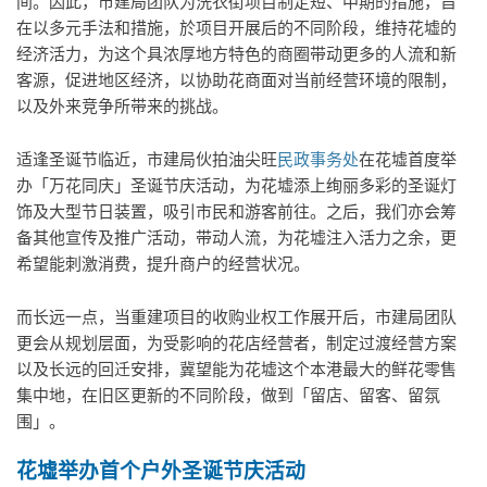
间。因此，市建局团队为洗衣街项目制定短、中期的措施，旨
在以多元手法和措施，於项目开展后的不同阶段，维持花墟的
经济活力，为这个具浓厚地方特色的商圈带动更多的人流和新
客源，促进地区经济，以协助花商面对当前经营环境的限制，
以及外来竞争所带来的挑战。
适逢圣诞节临近，市建局伙拍油尖旺
民政事务处
在花墟首度举
办「万花同庆」圣诞节庆活动，为花墟添上绚丽多彩的圣诞灯
饰及大型节日装置，吸引市民和游客前往。之后，我们亦会筹
备其他宣传及推广活动，带动人流，为花墟注入活力之余，更
希望能刺激消费，提升商户的经营状况。
而长远一点，当重建项目的收购业权工作展开后，市建局团队
更会从规划层面，为受影响的花店经营者，制定过渡经营方案
以及长远的回迁安排，冀望能为花墟这个本港最大的鲜花零售
集中地，在旧区更新的不同阶段，做到「留店、留客、留氛
围」。
花墟举办首个户外圣诞节庆活动