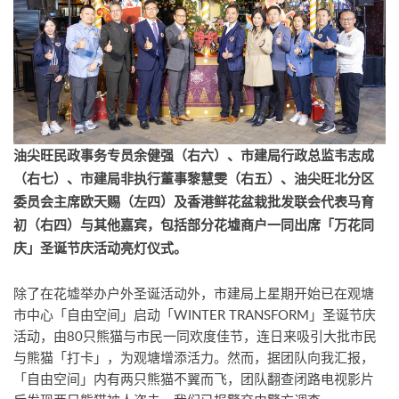
油尖旺民政事务专员余健强（右六）、市建局行政总监韦志成
（右七）、市建局非执行董事黎慧雯（右五）、油尖旺北分区
委员会主席欧天赐（左四）及香港鲜花盆栽批发联会代表马育
初（右四）与其他嘉宾，包括部分花墟商户一同出席「万花同
庆」圣诞节庆活动亮灯仪式。
除了在花墟举办户外圣诞活动外，市建局上星期开始已在观塘
市中心「自由空间」启动「WINTER TRANSFORM」圣诞节庆
活动，由80只熊猫与市民一同欢度佳节，连日来吸引大批市民
与熊猫「打卡」，为观塘增添活力。然而，据团队向我汇报，
「自由空间」内有两只熊猫不翼而飞，团队翻查闭路电视影片