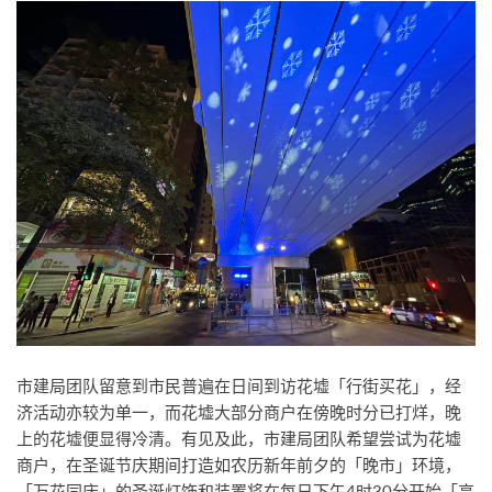
市建局团队留意到市民普遍在日间到访花墟「行街买花」，经
济活动亦较为单一，而花墟大部分商户在傍晚时分已打烊，晚
上的花墟便显得冷清。有见及此，市建局团队希望尝试为花墟
商户，在圣诞节庆期间打造如农历新年前夕的「晚市」环境，
「万花同庆」的圣诞灯饰和装置将在每日下午4时30分开始「亮