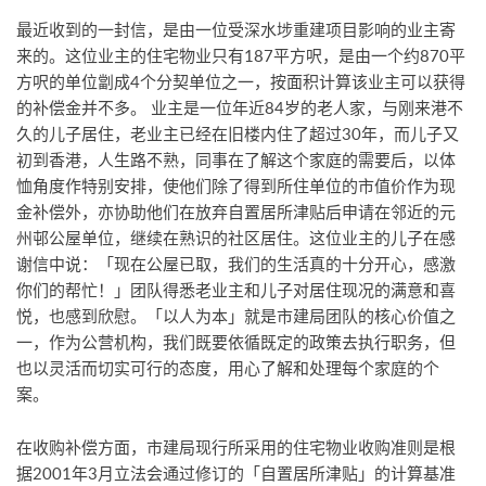
最近收到的一封信，是由一位受深水埗重建项目影响的业主寄
来的。这位业主的住宅物业只有187平方呎，是由一个约870平
方呎的单位劏成4个分契单位之一，按面积计算该业主可以获得
的补偿金并不多。 业主是一位年近84岁的老人家，与刚来港不
久的儿子居住，老业主已经在旧楼内住了超过30年，而儿子又
初到香港，人生路不熟，同事在了解这个家庭的需要后，以体
恤角度作特别安排，使他们除了得到所住单位的市值价作为现
金补偿外，亦协助他们在放弃自置居所津贴后申请在邻近的元
州邨公屋单位，继续在熟识的社区居住。这位业主的儿子在感
谢信中说：「现在公屋已取，我们的生活真的十分开心，感激
你们的帮忙！」团队得悉老业主和儿子对居住现况的满意和喜
悦，也感到欣慰。「以人为本」就是市建局团队的核心价值之
一，作为公营机构，我们既要依循既定的政策去执行职务，但
也以灵活而切实可行的态度，用心了解和处理每个家庭的个
案。
在收购补偿方面，市建局现行所采用的住宅物业收购准则是根
据2001年3月立法会通过修订的「自置居所津贴」的计算基准