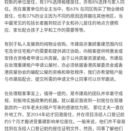
较新的单位居住，有19%选择租楼居住，亦有8%选择与家人同
住。而在重置单位的业主当中，有63% 在同区购买了物业继续
居住，也有37%的业主因为不同的原因选择搬往其他地区，当
中最常见的包括长者搬到较近子女和孙儿居住的地点方便照
应、家长配合孩子上学和工作的需要等等。
有别于私人发展商的纯物业收购，市建局亦兼顾重建范围内住
宅及非住宅租户的需要和提供调迁协助，向租客提供特惠金或
安排合资格者申请公共房屋。由于公共房屋资源紧绌，市建局
在处理重建租户申请公屋时，亦必须依据香港房屋委员会或香
港房屋协会的编配公屋的资格和审批程序，我们亦希望租户能
与市建局配合，提交所需的申请文件让同事可以尽早跟进。
在处理租客事宜上，值得一提的，是市建局的团队并非墨守成
规、刻板地实施政策的机器。就以最近我收到一封居住在观塘
劏房的一对年老夫妇租户写来的感谢信为例， 那位丈夫一直在
外地工作，至2014年初才回港居住，并在项目冻结人口登记前
约5个月才搬进受重建影响单位居住。一般来说，他们并不容易
找到在冻结人口登记前的居住证明文件，然而，同事了解他们