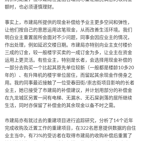
额时，也必须谨慎理财。
事实上，市建局所提供的现金补偿给予业主更多空间和弹性，
让他们按自己的意愿运用这笔现金，从而改善生活环境。我们
明白业主重置居所会面对不少问题，同事会因应业主的情况，
作出处理，例如延迟交楼日期。市建局亦特别向业主支付楼价
三成的订金，较一般楼宇买卖的一成订金为多，让业主在资金
运用上更灵活。有些业主，特别是长者，会选择用现金补偿的
一部分去购买一个比起其原先单位较新（一般都是楼龄10多20
年的）、有升降机的楼宇单位居住，而留起其余现金作傍身之
用。我的同事最近接触了一位受春田街/崇志街项目影响的长者
业主，她已接受了市建局的补偿建议，并计划用部分的补偿金
在九龙城区另置一间有电梯、无漏水、无石屎剥落的居所继续
生活，同时亦保留了补偿金的其余现金以备不时之需。
市建局亦有就过去的重建项目进行追踪研究，分析了14个近年
完成收购及迁置工作的重建项目，在322名愿意提供数据的自住
业主当中，有73%的受访者在取得市建局的收购补偿后重置了