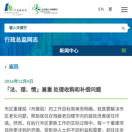
跳
到
EN
繁
主
要
输
内
搜寻
入
容
关
行政总监网志
键
字
新闻中心
返回
2016年12月4日
「法、理、情」兼重 处理收购和补偿问题
市区重建局（市建局）的工作目标简单而明确，就是要解决市
区老化问题，帮助居住在残破老旧楼宇内的居民改善居住环
境。然而，在执行市区更新工作的实际过程中，每一个重建项
目所牵涉到的范围、受影响人士的不同利益和需要，却往往非