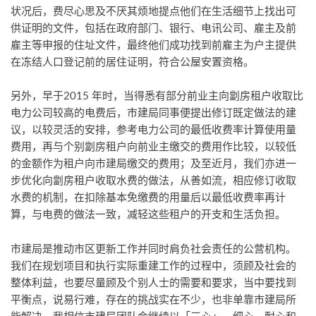
状况后，费尽心思及不厌其烦地提点他们在生活细节上找出可
供证明的文件，包括在政府部门、银行、电讯公司、雇主及前
雇主等申报的住址文件，最终他们成功找到前雇主为户主提供
在冻结人口登记前的居住证明，符合公屋安置资格。
另外，早于2015 年时，当得悉有部分前业主向劏房租户收取比
电力公司较高的电费后，市建局同事便提出修订既定做法的建
议，以较灵活的安排，参考电力公司的最低收费率计算使用量
费用，再与个别劏房租户向前业主缴交的费用作比较，以较低
的金额作为租户向市建局缴交的费用；及至近月，我们亦进一
步优化向劏房租户收取水费的做法，从善如流，相应修订收取
水费的机制，在扣除基本免缴费的用量后以最低收费率再计
算，与电费的做法一致，减轻这些租户的开支和生活负担。
市建局是推动市区更新工作并同时肩负社会责任的公营机构。
我们在规划项目和执行实际重建工作的过程中，须顾及社会的
整体利益，也要尽量顾及个别人士的需要和要求，当中要找到
平衡点，说易行难，存在的挑战实在不少，也非单靠市建局所