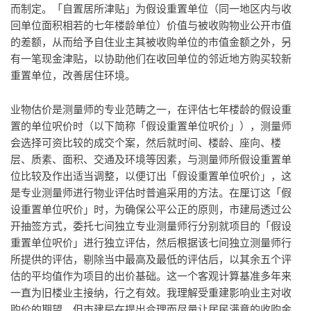
而制定。「自置居所津贴」为假设重置单位（同一地区内与收
回单位面积相若的七年楼龄单位）价值与被收购物业公开市值
的差额，从而给予自住业主其被收购单位的市值金额之外，另
有一笔现金津贴，以协助他们在收回单位的邻近地方购买较新
重置单位，改善居住环境。
业物估价是测量师的专业范畴之一，在评估七年楼龄的假设重
置的单位呎价时（以下简称「假设重置单位呎价」），测量师
会选择可资比较的成交个案，然后就时间、楼龄、座向、楼
层、质素、面积、交通及环境等因素，与测量师所假设重置单
位比较及作出适当调整，以便订出「假设重置单位呎价」，这
是专业测量师进行物业评估时普遍采用的方法。在厘订这「假
设重置单位呎价」时，为确保公平公正的原则，市建局透过公
开抽签方式，委托七间独立专业测量师行分别就项目的「假设
重置单位呎价」进行独立评估，然后根据该七间独立测量师行
所提供的评估，剔除当中最高及最低的评估后，以其余五个评
估的平均值作为项目的出价基础。这一个客观计算基准多年来
一直为旧楼业主接纳，行之有效。我理解受重建影响业主对收
购价的期望，但市建局在提出合理而尽量让居民满意的收购金