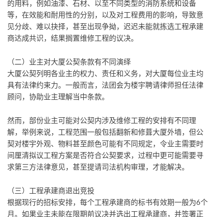
的用料，例如油漆、石材、以至不同类型的消防系统和设备
等，在效能和耐用性的分别，以及对工程费用的影响，导致意
见分歧、难以抉择，甚至出现争拗，迟迟未能就拣选工程承建
商达成共识，结果搁置维修工程的议决。
（二）业主对大厦公契条款有不同演绎
大厦公契列明各业主的权力、责任和义务，对大厦每位业主均
具有法律约束力。一般而言，法团会为楼宇聘请律师担任法律
顾问，协助业主理解当中条款。
然而，部份业主可能对公契内涉及维修工程的安排有不同理
解，举例来说，工程范围一般包括翻新和修葺大厦外墙，但公
契对楼宇外观、物料甚至颜色可能有不同规定，令业主需要时
间厘清拟议工程方案是否符合公契要求，过程中更可能需要寻
求第三方法律意见，甚至提请司法机构审理，才能解决。
（三）工程承建商退出竞投
根据现行的招标安排，每个工程承建商的标书有效期一般为6个
月。如果业主未能在限期前议决并选出工程承建商，并签署正