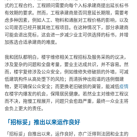
式的工程合约，工程顾问需要向每个入标承建商提出延长标书
有效期的要求。然而，工程承建商是否同意延长期限，需要考
虑多种因素，例如人工、物料和通胀对工程价格的影响，以及
公司是否已经开展其他工程项目。在这种情况下，部分承建商
可能会退出竞标，这会进一步减少业主可供选择的标书，并增
加拣选合适承建商的难度。
我和团队都明白，楼宇维修相关工程招标及服务采购的议决，
涉及复杂的问题和全盘考量，要业主达成共识，并不容易。然
而，楼宇复修涉及公众安全，例如维修失修破损的外墙，可减
低建筑构件从高处堕下的风险；而清拆伸出街道的违例僭建
物，更可确保公众安全；而更换老旧破损的渠管，能减低
疫情
在楼宇内爆发的机会，保障居民健康。若然业主对维修工程议
而不决，拖慢工程展开，问题只会愈趋严重，最终一众业主将
会负上更大的责任。
「招标妥」推出以来运作良好
「招标妥」自推出以来，运作良好，亦广泛得到法团和业主的