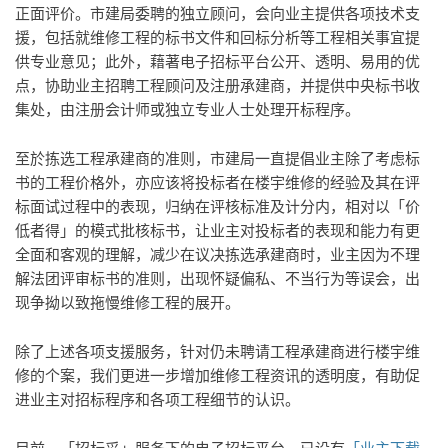
正面评价。市建局委聘的独立顾问，会向业主提供各项技术支
援，包括就维修工程的标书文件和回标分析等工程相关事宜提
供专业意见；此外，藉著电子招标平台公开、透明、易用的优
点，协助业主招聘工程顾问及注册承建商，并提供中央标书收
集处，由注册会计师或独立专业人士处理开标程序。
至於拣选工程承建商的准则，市建局一直提倡业主除了考虑标
书的工程价格外，亦应该将投标者在楼宇维修的经验及其在评
标面试过程中的表现，归纳在评核标准及计分内，相对以「价
低者得」的模式批核标书，让业主对投标者的表现和能力有更
全面和客观的理解，减少在议决拣选承建商时，业主因为不理
解法团评审标书的准则，出现怀疑偏私、不当行为等误会，出
现争拗以致拖慢维修工程的展开。
除了上述各项支援服务，针对仍未聘请工程承建商进行楼宇维
修的个案，我们更进一步增加维修工程资讯的透明度，有助促
进业主对招标程序和各项工程细节的认识。