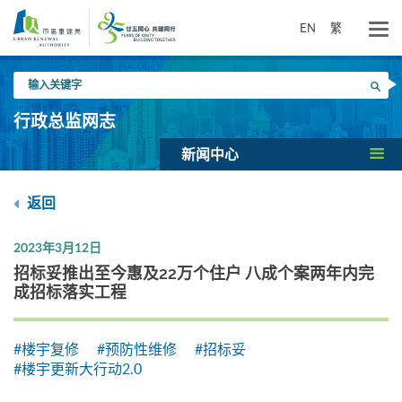
跳
到
EN
繁
主
要
输
内
搜寻
入
容
关
行政总监网志
键
字
新闻中心
返回
2023年3月12日
招标妥推出至今惠及22万个住户 八成个案两年内完
成招标落实工程
#楼宇复修
#预防性维修
#招标妥
#楼宇更新大行动2.0