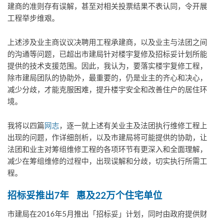
建商的准则存有误解，甚至对相关投票结果不表认同，令开展
工程举步维艰。
上述涉及业主商议议决聘用工程承建商，以及业主与法团之间
的沟通等问题，已超出市建局针对楼宇复修及招标妥计划所能
提供的技术支援范围。因此，我认为，要落实楼宇复修工程，
除市建局团队的协助外，最重要的，仍是业主的齐心和决心，
减少分歧，才能克服困难，提升楼宇安全和改善住户的居住环
境。
我将以四篇
网志
，逐一就上述有关业主及法团执行维修工程上
出现的问题，作详细剖析，以及市建局将可能提供的协助，让
法团和业主对筹组维修工程的各项环节有更深入和全面理解，
减少在筹组维修的过程中，出现误解和分歧，切实执行所需工
程。
招标妥推出
7
年
惠及
22
万个住宅单位
市建局在2016年5月推出「招标妥」计划，同时由政府提供财