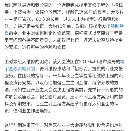
我以团队最近和我分享的一个近期完成楼宇复修工程的「招标
妥」个案为例，该幢位於西环、楼龄已近60年的楼宇，大多数
业主是年逾70、80岁的长者，过去从未为楼宇进行勘察和维
修，亦缺乏相关知识。大约10年前，政府向该楼宇发出
强制验
楼
命令，业主对如何制定维修范围、招标模式以至厘订工程费
用等问题各持不同意见，未能取得共识，迟迟未能遵从验楼令
的要求，进行所需的检验和修葺。
面对筹组大维修的困难，该大厦法团在2017年申请市建局的
楼
宇复修资助计划
，得到维修津贴和「招标妥」提供的专业支援
服务。在团队的指导下，一众年长业主掌握筹组维修工程的流
程及执行安排，以及有助加强业主之间互信、缩窄分歧的方
法，例如在召开业主大会议决工程方案前，先举行不同形式的
讲解会及座谈会，配合图片展览，展示不同工程方案所用的物
料及预期效果，让业主对工程方案细节有更深入和全面的认
识，便利业主作出选择。
这些前期准备工作，对后来在业主大会能够顺利投票选出承建