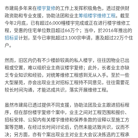
市建局多年来在
楼宇复修
的工作上发挥积极角色，透过提供财
政资助和专业支援，协助法团和业主
筹组楼宇维修工程
。截至
今年2月底，已有超过6,000幢楼宇完成或正在进行楼宇维修工
程，受惠的住宅单位数目超过66万个；当中，於2016年推出的
招标妥
计划，至今已审批超过3,100宗申请，惠及超过22万个住
户。
然而，旧区内仍有不少楼龄较高的私人楼宇，往往因物业已出
租或空置，难以组织业主商议楼宇复修；此外，长者业主亦缺
乏专业知识和经验，对统筹维修工程感到无从入手。至於一些
大型屋苑，亦会出现业主对招标工程持不同意见，往往需要花
较长时间沟通，才能达成共识，落实开展维修工程。
虽然市建局已透过提供不同支援，协助法团及业主跟进招标程
序，但在部份楼宇复修个案中，业主之间对工程范围和报价、
招标安排、公契内有关楼宇维修和保养条款的诠释以至施工方
案等范畴，在经过长时间讨论后，仍然未能达致共识，议而不
决；另方面，亦有个案出现业主对业主大会议决拣选的工程承