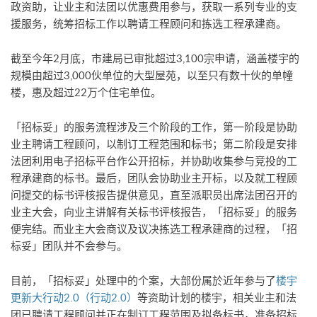
政资助，让业主和法团以优惠费用参与，获取一系列专业的支
援服务，统筹招标工作以聘请工程顾问和拣选工程承建商。
截至今年2月底，市建局已审批超过3,100宗申请，涵盖楼宇的
规模由超过3,000伙单位的大型屋苑，以至只有数十伙的单幢
楼，惠及超过22万个住宅单位。
「招标妥」的服务流程涉及三个阶段的工作，第一阶段是协助
业主聘请工程顾问，以制订工程范围和标书；第二阶段是安排
法团利用电子招标平台作公开招标，并协助收集参与竞投的工
程承建商的标书。最后，团队会协助业主开标，以及就工程顾
问提交的标书评核报告提供意见，直至派职员出席法团召开的
业主大会，向业主讲解有关标书评核报告，「招标妥」的服务
便完结。而业主大会商议及议决拣选工程承建商的过程，「招
标妥」团队并不会参与。
目前，「招标妥」处理中的个案，大部份属於近年参与了
楼宇
更新大行动2.0（行动2.0）
等资助计划的楼宇，相关业主和法
团已聘请工程顾问并正在制订工程范围及拟备标书，准备招标