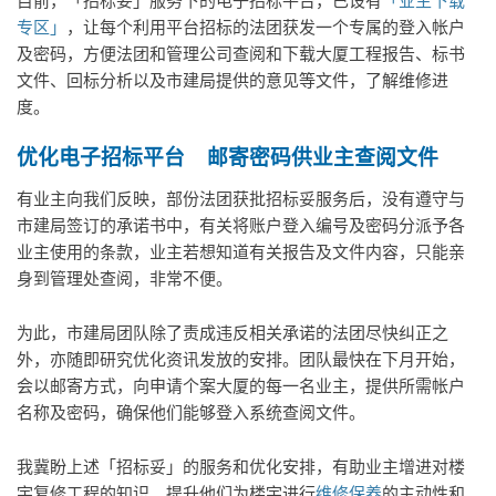
目前，「招标妥」服务下的电子招标平台，已设有
「业主下载
专区」
，让每个利用平台招标的法团获发一个专属的登入帐户
及密码，方便法团和管理公司查阅和下载大厦工程报告、标书
文件、回标分析以及市建局提供的意见等文件，了解维修进
度。
优化电子招标平台
邮寄密码供业主查阅文件
有业主向我们反映，部份法团获批招标妥服务后，没有遵守与
市建局签订的承诺书中，有关将账户登入编号及密码分派予各
业主使用的条款，业主若想知道有关报告及文件内容，只能亲
身到管理处查阅，非常不便。
为此，市建局团队除了责成违反相关承诺的法团尽快纠正之
外，亦随即研究优化资讯发放的安排。团队最快在下月开始，
会以邮寄方式，向申请个案大厦的每一名业主，提供所需帐户
名称及密码，确保他们能够登入系统查阅文件。
我冀盼上述「招标妥」的服务和优化安排，有助业主增进对楼
宇复修工程的知识、提升他们为楼宇进行
维修保养
的主动性和