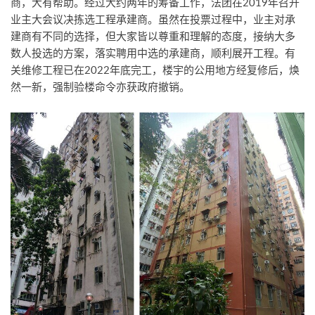
商，大有帮助。经过大约两年的筹备工作，法团在2019年召开
业主大会议决拣选工程承建商。虽然在投票过程中，业主对承
建商有不同的选择，但大家皆以尊重和理解的态度，接纳大多
数人投选的方案，落实聘用中选的承建商，顺利展开工程。有
关维修工程已在2022年底完工，楼宇的公用地方经复修后，焕
然一新，强制验楼命令亦获政府撤销。