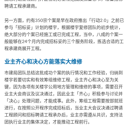
聘请工程承建商。
另一方面，约有350宗个案是早在政府推出「行动2.0」之前已
参与「招标妥」计划的楼宇，根据楼宇复修团队的初步统计，
绝大部分的个案已经施工或已完成工程，当中，八成的个案一
般能够在24个月内完成招标妥的三个服务阶段，拣选合适的工
程承建商展开工程。
业主齐心和决心方能落实大维修
市建局团队总结这批成功个案的执行情况和工作经验，归纳到
楼宇若要切实和有效筹组维修工程，业主齐心和决心至为关
键，因为各项有关楼宇公用地方管理和维修的事项，需要召开
业主大会商议及议决通过，因此业主「齐心」积极参与讨论并
「决心」处理问题，才能成事。此外，筹组工程需要按部就班
进行，在按照公开程序完成招标后，当业主大会议决通过聘请
工程顾问和招标聘请工程承办后，业主亦需遵从共识，支持法
团执行业主的集体决定，才能推动工程前行。