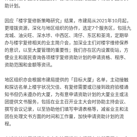
助计划。
因应「楼宇复修新策略研究」结果，市建局从2021年10月起，
更增拨资源，深化与地区组织的协作，选定7个服务区，包括九
龙城、油尖旺、深水埗、中西区、湾仔、东区和荃湾，定期举
办与楼宇复修相关的业主简介会，加深业主们对楼宇维修保养
的意识，以至大厦管理的重要性；我们亦在区内设置街站，方
便业主和居民查询各项楼宇复修资助计划的申请资格、程序、
资助范围和金额等资讯。
地区组织亦会根据市建局提供的「目标大厦」名单，主动接触
和探访名单上楼宇状况欠佳、有复修需要或已接到政府验楼通
知书但仍未遵办的大厦，为有意申请资助计划的大厦业主或法
团提供文书服务，包括在业主召开业主大会时协助主持会议、
撰写会议记录，以至协助他们填写申请表格等，减省业主和法
团在处理文书方面的时间和工作量，加快申请资助计划的流
程。