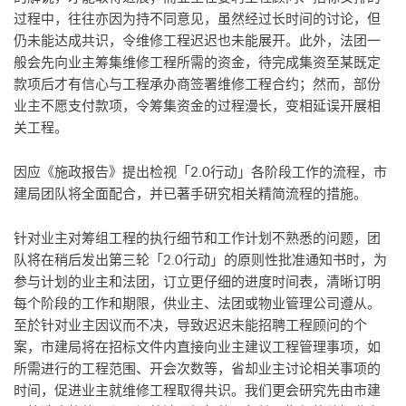
过程中，往往亦因为持不同意见，虽然经过长时间的讨论，但
仍未能达成共识，令维修工程迟迟也未能展开。此外，法团一
般会先向业主筹集维修工程所需的资金，待完成集资至某既定
款项后才有信心与工程承办商签署维修工程合约；然而，部份
业主不愿支付款项，令筹集资金的过程漫长，变相延误开展相
关工程。
因应《施政报告》提出检视「2.0行动」各阶段工作的流程，市
建局团队将全面配合，并已著手研究相关精简流程的措施。
针对业主对筹组工程的执行细节和工作计划不熟悉的问题，团
队将在稍后发出第三轮「2.0行动」的原则性批准通知书时，为
参与计划的业主和法团，订立更仔细的进度时间表，清晰订明
每个阶段的工作和期限，供业主、法团或物业管理公司遵从。
至於针对业主因议而不决，导致迟迟未能招聘工程顾问的个
案，市建局将在招标文件内直接向业主建议工程管理事项，如
所需进行的工程范围、开会次数等，省却业主讨论相关事项的
时间，促进业主就维修工程取得共识。我们更会研究先由市建