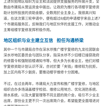
上述伙拍地区组织为业主和法团提供支援服务的所需开支，全
数由市建局从营运资金中拨出，让政府为推行各项楼宇复修资
助计划所投放的资助金额，全数用於业主身上。我很高兴知
道，在这次第三轮申请中，便有超过8成的申请楼宇来自上述7
个市建局服务区，反映我们与地区伙伴的支援工作，对推动业
主筹组楼宇复修发挥积极作用。
地区组织与业主建立互信
担任沟通桥梁
其中一个与市建局合作在深水埗推广楼宇复修的九龙社团联会
深水埗地区委员会与团队分享，指深水埗不少旧楼已接获政府
的修葺令和强制验楼通知书等，但大多为长者业主，他们对楼
宇复修资助计划认识不深，亦对於要「夹钱」维修较为抗拒，
加上区内有不少劏房，要推动楼宇维修十分困难。
不过，在过去两年，市建局大力宣传和推广楼宇复修，与地区
组织合办多场涵盖楼宇检验、维修公用地方、优化消防系统、
排水系统，以及大厦管理等不同主题的简介会，吸引不少业主
出席，部份业主更不只一次出席简介会，希望能更全面增进对