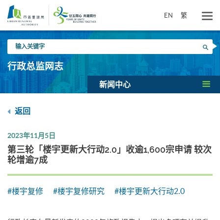
跳
到
EN
繁
主
要
输
内
搜寻
入
容
关
行政总监网志
键
字
新闻中心
返回
2023年11月5日
第三轮「楼宇更新大行动2.0」收逾1,600宗申请 较次
轮增逾7成
#楼宇复修
#楼宇复修研究
#楼宇更新大行动2.0