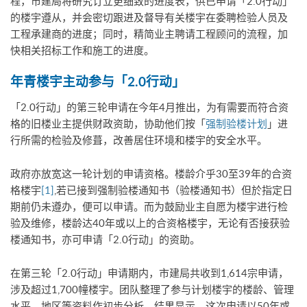
程，市建局将研究订立更细致的进度表，供已申请「2.0行动」
的楼宇遵从，并会密切跟进及督导有关楼宇在委聘检验人员及
工程承建商的进度；同时，精简业主聘请工程顾问的流程，加
快相关招标工作和施工的进度。
年青楼宇主动参与「2.0
行动」
「2.0行动」的第三轮申请在今年4月推出，为有需要而符合资
格的旧楼业主提供财政资助，协助他们按「
强制验楼计划
」进
行所需的检验及修葺，改善居住环境和楼宇的安全水平。
政府亦放宽这一轮计划的申请资格。楼龄介乎30至39年的合资
格楼宇
[1]
,若已接到强制验楼通知书（验楼通知书）但於指定日
期前仍未遵办，便可以申请。而为鼓励业主自愿为楼宇进行检
验及维修，楼龄达40年或以上的合资格楼宇，无论有否接获验
楼通知书，亦可申请「2.0行动」的资助。
在第三轮「2.0行动」申请期内，市建局共收到1,614宗申请，
涉及超过1,700幢楼宇。团队整理了参与计划楼宇的楼龄、管理
水平、地区等资料作初步分析，结果显示，这次申请以50年或