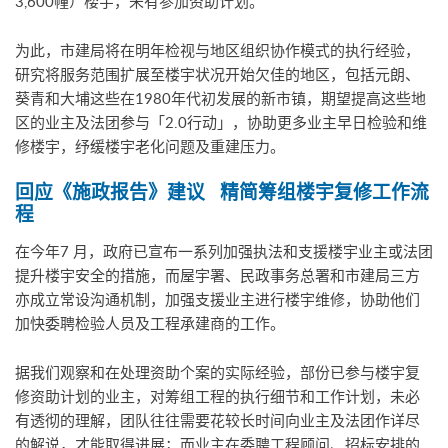
3,600幢）楼宇，未有参加资助计划。
为此，市建局将在明年检视与地区组织协作模式的执行经验，
研究将服务范围扩展至楼宇状况开始欠佳的地区，包括元朗、
葵青和大埔这些在1980年代初发展的新市镇，期望提高这些地
区的业主及法团参与「2.0行动」，协助更多业主早日检验和维
修楼宇，纾缓楼宇老化问题及重建压力。
回应《施政报告》建议
精简筹组楼宇复修工作流
程
在今年7 月，政府已宣布一系列加强执法和支援楼宇业主或法团
提升楼宇安全的措施，而屋宇署、民政事务总署和市建局三方
亦成立常设沟通机制，加强支援业主进行楼宇维修，协助他们
加快委聘检验人员及工程承建商的工作。
据我们观察和在处理资助个案的实际经验，部份已参与楼宇复
修资助计划的业主，对筹组工程的执行细节和工作计划，未必
有透彻的理解，团队往往需要花较长时间向业主及法团作详尽
的解说，才能取得进展；而业主在委聘工程顾问、招标安排的