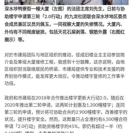
深水埗鸭寮街一幢大厦（左图）的法团主席刘先生，日前与协
助楼宇
申请第三轮「
2.0
行动」的
九龙社团联会深水埗地区委员
会成员兼区议员刘佩玉
，
一同视察大厦的失修情况。大厦内、
外均有不同程度破损，包括天花石屎剥落、钢筋外露（右图红
圈示）等。
对於市建局团队与地区组织的推动，促成旧楼业主主动参加简
介会及筹组大厦维修工程，我感到十分鼓舞，这亦说明，由地
区组织担当联络居民的桥梁、市建局提供专业和技术支援的跨
界别协作模式，能发挥更大效应，令推动楼宇复修的工作事半
功倍。
政府和市建局在2018年合作推出楼宇更新大行动2.0，随后在
2020年推出第二轮申请，这两轮计划惠及1,200幢楼宇；连同
第三轮的申请，预计将可协助合共约2,900幢楼宇，改善楼宇的
状况，提升楼宇安全。然而，这数量只占全港约有6,500幢合符
申请「2.0行动」资助资格楼宇的45%，即仍有超过一半（约