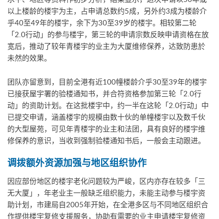
以上楼龄的楼宇为主，占申请总数约5成，另外约3成为楼龄介
乎40至49年的楼宇，余下为30至39岁的楼宇。相较第二轮
「2.0行动」的参与楼宇，第三轮的申请宗数反映申请资格在放
宽后，推动了较年青楼宇的业主为大厦维修保养，达致防患於
未然的效果。
团队亦留意到，目前全港有近100幢楼龄介乎30至39年的楼宇
已接获屋宇署的验楼通知书，并合符资格参加第三轮「2.0行
动」的资助计划。在这批楼宇中，约一半在这轮「2.0行动」中
已提交申请，涵盖楼宇的规模由数十伙的单幢楼宇以及数千伙
的大型屋苑，可见年青楼宇的业主和法团，具有良好的楼宇维
修保养的意识，当收到强制验楼通知书后，一般会主动跟进。
调拨额外资源加强与地区组织协作
因应部份地区的楼宇老化问题较为严峻，区内亦存在较多「三
无大厦」，年老业主一般缺乏组织能力，未能主动参与楼宇资
助计划，市建局自2005年开始，在全港多区与不同地区组织合
作提供楼宇复修支援服务，协助有需要的业主申请楼宇复修资