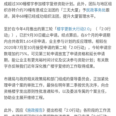
成超过300幢楼宇参加楼宇复修资助计划。此外，团队与地区组
织亦转介约70幢有意成立法团的「三无大厦」予
民政事务处
跟
进，其中68幢已经成功组织法团，提升大厦管理水平。
至於在今年4月推出的第三轮「
楼宇更新大行动2.0
」（「2.0行
动」），已於9月30日截止申请。经点算后，在6个月的申请期
内合共收到1,614宗申请，业主参与计划的反应理想。相较在
2020年7月至10月接受申请的第二轮「2.0行动」，今轮申请宗
数增加约75%，可见第三轮申请放宽了申请资格和延长申请
期，能让业主有更充裕时间讨论及议决参与资助计划；有关数
字亦反映我们近年深化推广楼宇复修的工作取得成果。
市建局与政府相关政策局和部门组成的督导委员会，正加紧处
理申请个案的审批工作，最快在明年第二季按优先次序，向合
资格楼宇发出原则性批准通知书，以及委派专属的个案主任，
协助业主展开维修工程。
此外，因应《
施政报告
》提出检视「2.0行动」各阶段的工作流