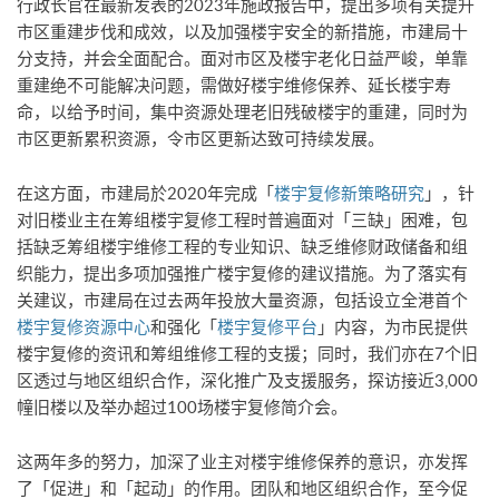
行政长官在最新发表的2023年施政报告中，提出多项有关提升
市区重建步伐和成效，以及加强楼宇安全的新措施，市建局十
分支持，并会全面配合。面对市区及楼宇老化日益严峻，单靠
重建绝不可能解决问题，需做好楼宇维修保养、延长楼宇寿
命，以给予时间，集中资源处理老旧残破楼宇的重建，同时为
市区更新累积资源，令市区更新达致可持续发展。
在这方面，市建局於2020年完成「
楼宇复修新策略研究
」，针
对旧楼业主在筹组楼宇复修工程时普遍面对「三缺」困难，包
括缺乏筹组楼宇维修工程的专业知识、缺乏维修财政储备和组
织能力，提出多项加强推广楼宇复修的建议措施。为了落实有
关建议，市建局在过去两年投放大量资源，包括设立全港首个
楼宇复修资源中心
和强化「
楼宇复修平台
」内容，为市民提供
楼宇复修的资讯和筹组维修工程的支援；同时，我们亦在7个旧
区透过与地区组织合作，深化推广及支援服务，探访接近3,000
幢旧楼以及举办超过100场楼宇复修简介会。
这两年多的努力，加深了业主对楼宇维修保养的意识，亦发挥
了「促进」和「起动」的作用。团队和地区组织合作，至今促