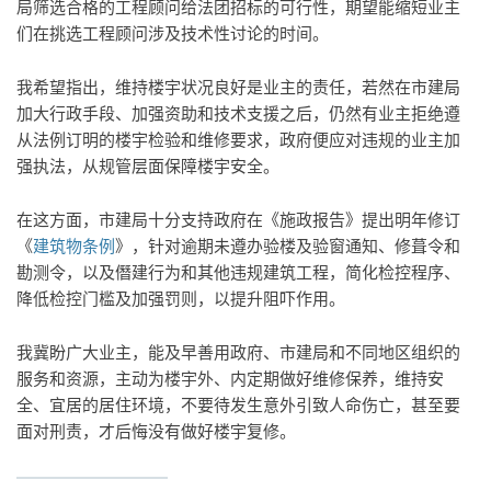
局筛选合格的工程顾问给法团招标的可行性，期望能缩短业主
们在挑选工程顾问涉及技术性讨论的时间。
我希望指出，维持楼宇状况良好是业主的责任，若然在市建局
加大行政手段、加强资助和技术支援之后，仍然有业主拒绝遵
从法例订明的楼宇检验和维修要求，政府便应对违规的业主加
强执法，从规管层面保障楼宇安全。
在这方面，市建局十分支持政府在《施政报告》提出明年修订
《
建筑物条例
》，针对逾期未遵办验楼及验窗通知、修葺令和
勘测令，以及僭建行为和其他违规建筑工程，简化检控程序、
降低检控门槛及加强罚则，以提升阻吓作用。
我冀盼广大业主，能及早善用政府、市建局和不同地区组织的
服务和资源，主动为楼宇外、内定期做好维修保养，维持安
全、宜居的居住环境，不要待发生意外引致人命伤亡，甚至要
面对刑责，才后悔没有做好楼宇复修。