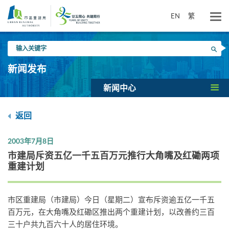
跳
到
EN
繁
主
要
输
内
搜寻
入
容
关
新闻发布
键
字
新闻中心
返回
2003年7月8日
市建局斥资五亿一千五百万元推行大角嘴及红磡两项
重建计划
市区重建局（市建局）今日（星期二）宣布斥资逾五亿一千五
百万元，在大角嘴及红磡区推出两个重建计划，以改善约三百
三十户共九百六十人的居住环境。