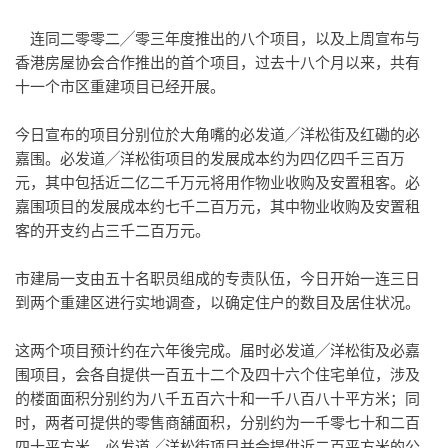
连同二零零二╱零三年度推出的八个项目，以及上周宣布与
香港房屋协会合作推出的首个项目，过去十八个月以来，共有
十一个市区重建项目已经开展。
今日宣布的项目分别位於大角嘴的必发道╱洋松街及红磡的必
嘉围。必发道╱洋松街项目的发展成本约为四亿四千三百万
元，其中包括近二亿二千万元将用作物业收购及安置租客。必
嘉围项目的发展成本约七千二百万元，其中物业收购及安置租
客的开支约占三千二百万元。
市建局一支由五十名职员组成的专责队伍，今日开始一连三日
到两个重建区进行实地调查，以确定住户的数目及居住状况。
这两个项目预计约在六年後完成。届时必发道╱洋松街及必嘉
围项目，会各自提供一百五十二个及四十六个住宅单位，涉及
的楼面面积分别约为八千五百六十和一千八百八十平方米；同
时，两者可提供的零售商舖面积，分别约为一千零七十和二百
四十平方米。必发道╱洋松街项目并会提供近二百平方米的公