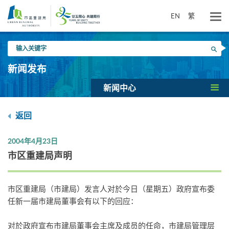
跳
到
EN
繁
主
要
输
内
搜寻
入
容
关
新闻发布
键
字
新闻中心
返回
2004年4月23日
市区重建局声明
市区重建局（市建局）发言人对於今日（星期五）政府宣布委
任新一届市建局董事会有以下的回应：
对於政府宣布市建局董事会主席及成员的任命，市建局管理层