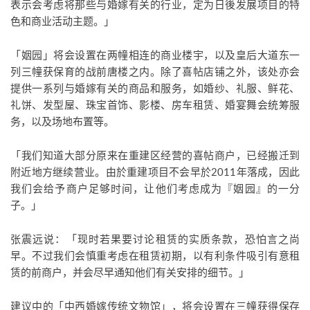
表示会考虑将那些与婚嫁有关的行业，定为日後发展项目的特
色和商业活动主题。」
「姻园」将会设置在两幢相连的商业楼宇，以及皇后大道东一
列三幢获保育的战前唐楼之内。除了喜帖店铺之外，该处亦会
提供一系列与婚嫁有关的商品和服务，如婚纱、礼服、鲜花、
礼饼、发型屋、珠宝首饰、影楼、房车租赁、婚宴舞会统筹服
务，以及场地布置等。
「我们知道大部分原来在重建区经营的喜帖商户，已经搬迁到
附近地方继续营业。由於重建项目不会早於2011年落成，因此
我们会给予商户足够时间，让他们考虑成为『姻园』的一分
子。」
张震远说：「现时若果要讨论租赁的实质条款，恐怕言之尚
早。不过我们会慎重考虑在租赁初期，以有利条件吸引有意租
赁的前商户，并会尽早通知他们有关安排的细节。」
建议中的「中西婚嫁传统文物馆」，将会设置在三幢获得保存