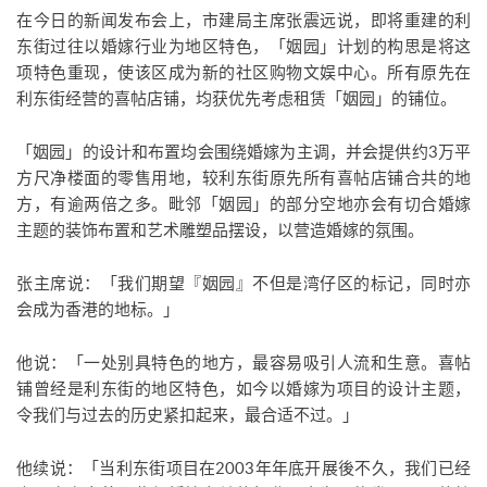
在今日的新闻发布会上，市建局主席张震远说，即将重建的利
东街过往以婚嫁行业为地区特色，「姻园」计划的构思是将这
项特色重现，使该区成为新的社区购物文娱中心。所有原先在
利东街经营的喜帖店铺，均获优先考虑租赁「姻园」的铺位。
「姻园」的设计和布置均会围绕婚嫁为主调，并会提供约3万平
方尺净楼面的零售用地，较利东街原先所有喜帖店铺合共的地
方，有逾两倍之多。毗邻「姻园」的部分空地亦会有切合婚嫁
主题的装饰布置和艺术雕塑品摆设，以营造婚嫁的氛围。
张主席说：「我们期望『姻园』不但是湾仔区的标记，同时亦
会成为香港的地标。」
他说：「一处别具特色的地方，最容易吸引人流和生意。喜帖
铺曾经是利东街的地区特色，如今以婚嫁为项目的设计主题，
令我们与过去的历史紧扣起来，最合适不过。」
他续说：「当利东街项目在2003年年底开展後不久，我们已经