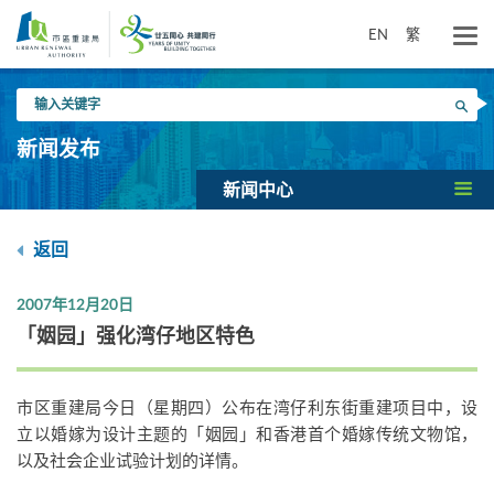
跳
到
EN
繁
主
要
输
内
搜寻
入
容
关
新闻发布
键
字
新闻中心
返回
2007年12月20日
「姻园」强化湾仔地区特色
市区重建局今日（星期四）公布在湾仔利东街重建项目中，设
立以婚嫁为设计主题的「姻园」和香港首个婚嫁传统文物馆，
以及社会企业试验计划的详情。