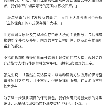
构的身分。不过，我们理解到社会现时意欲保留此幢大楼的诉
求，我们希望在切实可行的范围内 积极回应。」
「经过多番与合作发展商的商讨，我们正认真考虑可否采取
『主体保育』的方式保存街市大楼。」
此方法可以原址及完整地保存街市大楼的主要部分，包括建筑
物的整个外壳及外墙，内部的主要结构组件，以及原有楼面相
当多的部分。
原拟由拆卸街市後的地面开始向上建造的住宅大楼，现时会以
穿越街市大楼背後的桩柱架空承托，建於街市顶部的上空。
张先生说：「虽然在发达国家，以这种建筑方法应用於保育暨
重建项目之中的，并不罕见，但是据我们所知，在香港而言则
甚为少有。
为了进一步强化项目的保育特色，我们会研究将新大楼的外型
设计，尽量配合现有街市外墙支架的『鳍形』外观。」