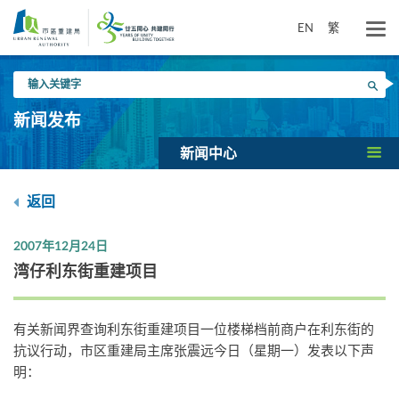
跳
到
EN
繁
主
要
输
内
搜寻
入
容
关
新闻发布
键
字
新闻中心
返回
2007年12月24日
湾仔利东街重建项目
有关新闻界查询利东街重建项目一位楼梯档前商户在利东街的
抗议行动，市区重建局主席张震远今日（星期一）发表以下声
明：