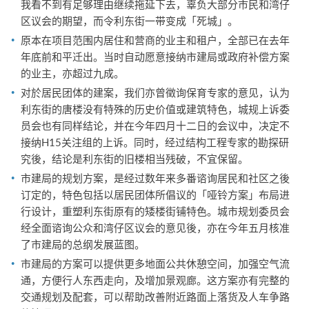
我看不到有足够理由继续拖延下去，辜负大部分市民和湾仔
区议会的期望，而令利东街一带变成「死城」。
原本在项目范围内居住和营商的业主和租户，全部已在去年
年底前和平迁出。当时自动愿意接纳市建局或政府补偿方案
的业主，亦超过九成。
对於居民团体的建案，我们亦曾徵询保育专家的意见，认为
利东街的唐楼没有特殊的历史价值或建筑特色，城规上诉委
员会也有同样结论，并在今年四月十二日的会议中，决定不
接纳H15关注组的上诉。同时，经过结构工程专家的勘探研
究後，结论是利东街的旧楼相当残破，不宜保留。
市建局的规划方案，是经过数年来多番谘询居民和社区之後
订定的，特色包括以居民团体所倡议的「哑铃方案」布局进
行设计，重塑利东街原有的矮楼街铺特色。城市规划委员会
经全面谘询公众和湾仔区议会的意见後，亦在今年五月核准
了市建局的总纲发展蓝图。
市建局的方案可以提供更多地面公共休憩空间，加强空气流
通，方便行人东西走向，及增加景观廊。这方案亦有完整的
交通规划及配套，可以帮助改善附近路面上落货及人车争路