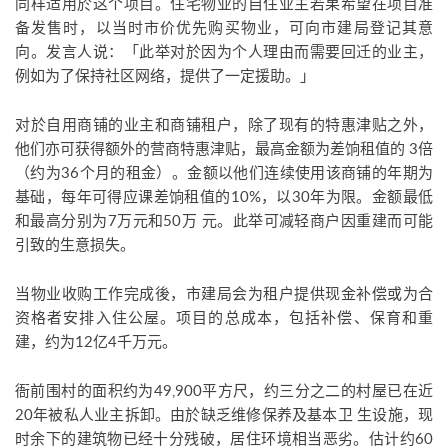
同样适用於这个项目。住宅物业的自住业主若果希望在项目准
备发售时，以当时市价优先购买物业，可向市建局登记其意
向。发言人说：「此举对於因为个人理由而需要回迁的业主，
例如为了保持社区网络，提供了一定援助。」
对於自用商铺的业主和商铺租户，除了现有的特惠津贴之外，
他们亦可获得额外的营商特惠津贴，最高金额为差饷租值的 3倍
（约为36个月的租金）。金额以他们连续使用该商铺的年期为
基础，每年可得应课差饷租值的10%，以30年为限。金额最低
和最高分别为7万元和50万 元。此举可减轻商户因重建而可能
引致的生意损失。
当物业收购工作完成後，市建局会为租户提供现金补偿或为合
资格者安排入住公屋。项目的总成本，包括补偿、保育和重
建，约为12亿4千万元。
衙前围村的面积约为49,900平方尺，约三分之二的村屋已在近
20年被私人业主拆卸。由於缺乏维修保养及基本卫 生设施，现
时余下的建筑物已经十分残破，居住环境相当恶劣。估计约60