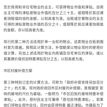
至於商用和非住宅物业的业主，可获得物业市值和津贴。自用
业主可得的津贴是物业市值的百分之三十五，或相等於其应课
差饷租值四倍的金额，以较高者为准。出租或空置物业的业主
可得的津贴是物业市值的百分之十，或相等於其应课差饷租值
的金额，亦以较高者为准。
现行的第二种方法适用於单一业权的物业，这类物业在衙前围
村甚为普遍。按照此计算方法，补偿额是以物业现时的使用价
值计算，另加上述适用於物业内商铺及住宅单位的津贴，或以
其重建价值另加特惠津贴百分之五，以较高者为准。
市区村屋补偿方案
第三种特别订定的计算方法，可称为「政府补偿安排另加百分
之十」的方案。现时政府收回市区村屋的补偿额，是根据受 影
响的屋地的尺价为基础，一般称为「市区旧批约屋地特惠补偿
津贴」。此外，原村民业主可兼得「原住民特惠津贴」。若果
他们将物业用作自住，同时会获得特惠 搬迁津贴。市建局为了