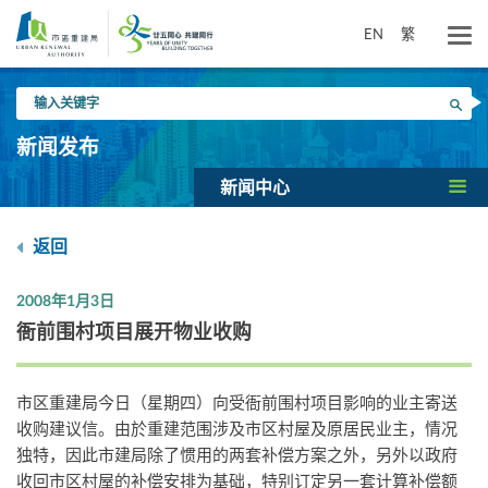
跳
到
EN
繁
主
要
输
内
搜寻
入
容
关
新闻发布
键
字
新闻中心
返回
2008年1月3日
衙前围村项目展开物业收购
市区重建局今日（星期四）向受衙前围村项目影响的业主寄送
收购建议信。由於重建范围涉及市区村屋及原居民业主，情况
独特，因此市建局除了惯用的两套补偿方案之外，另外以政府
收回市区村屋的补偿安排为基础，特别订定另一套计算补偿额