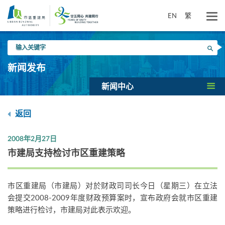
跳
到
EN
繁
主
要
输
内
搜寻
入
容
关
新闻发布
键
字
新闻中心
返回
2008年2月27日
市建局支持检讨市区重建策略
市区重建局（市建局）对於财政司司长今日（星期三）在立法
会提交2008-2009年度财政预算案时，宣布政府会就市区重建
策略进行检讨，市建局对此表示欢迎。