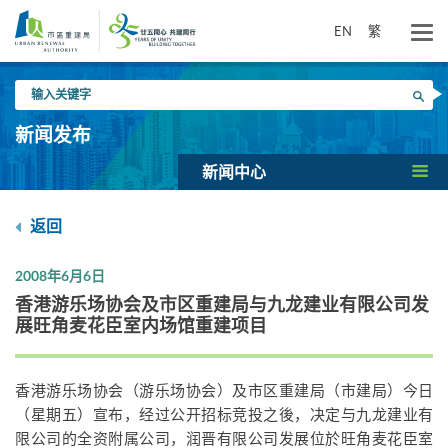
跳
到
EN
繁
主
要
输
内
搜寻
入
容
关
新闻发布
键
字
新闻中心
返回
2008年6月6日
香港游乐场协会及市区重建局与九龙建业有限公司发
展旺角麦花臣室内场馆重建项目
香港游乐场协会（游乐场协会）及市区重建局（市建局）今日
（星期五）宣布，经过公开招标竞投之後，决定与九龙建业有
限公司的全资附属公司，润晋有限公司发展位於旺角麦花臣室