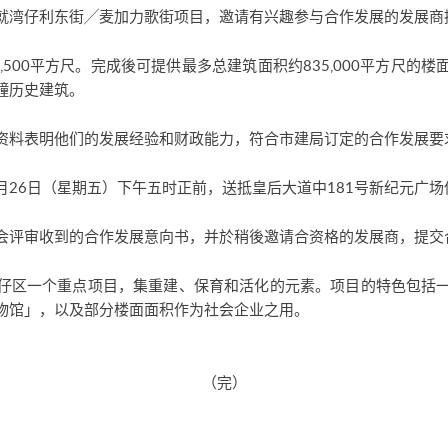
就湾仔利东街╱麦加力歌街项目，邀请有兴趣参与合作发展的发展商
,500平方尺。完成後可提供最多总建筑面积约835,000平方尺的
幢历史建筑。
资料表明他们的发展经验和财政能力，符合市建局订定的合作发展要
9月26日（星期五）下午五时正前，送抵皇后大道中181号新纪元广场
会评审收到的合作发展意向书，并於稍後邀请合资格的发展商，提交
仔区一个重点项目，集重建、保育和活化的元素。项目的特色包括
物馆」，以及部分楼面面积作为社会企业之用。
（完）