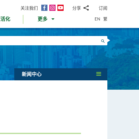
面
Instagram
YouTube
关注我们
分享
订阅
电
书
邮
EN
繁
育活化
更多
WhatsApp
微
面
信
Twitter
搜寻
书
LinkedIn
微
博
新闻中心