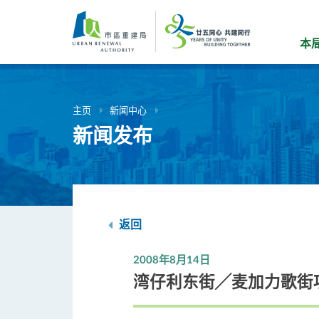
跳
到
主
本
要
内
容
主页
新闻中心
新闻发布
返回
2008年8月14日
湾仔利东街╱麦加力歌街