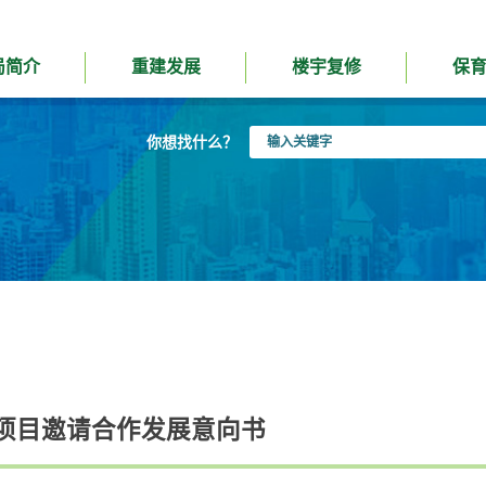
局简介
重建发展
楼宇复修
保
输
你想找什么？
入
关
键
字
项目邀请合作发展意向书