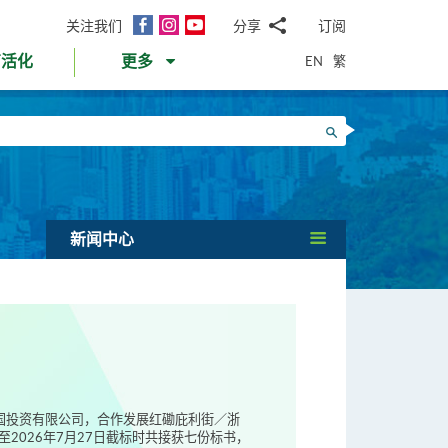
面
Instagram
YouTube
关注我们
分享
订阅
电
书
邮
EN
繁
育活化
更多
WhatsApp
微
面
信
Twitter
搜寻
书
LinkedIn
微
博
新闻中心
伟国投资有限公司，合作发展红磡庇利街／浙
2026年7月27日截标时共接获七份标书，