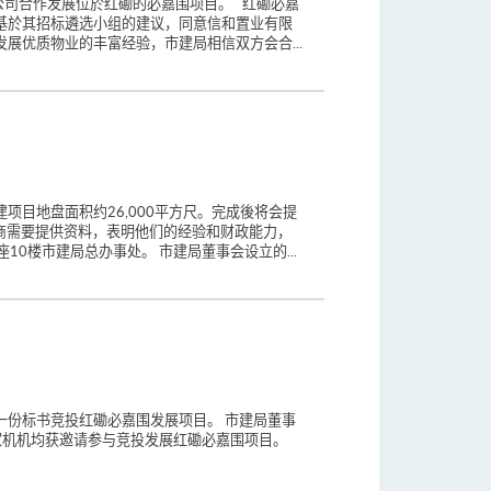
公司合作发展位於红磡的必嘉围项目。 红磡必嘉
事会基於其招标遴选小组的建议，同意信和置业有限
展优质物业的丰富经验，市建局相信双方会合...
目地盘面积约26,000平方尺。完成後将会提
展商需要提供资料，表明他们的经验和财政能力，
10楼市建局总办事处。 市建局董事会设立的...
一份标书竞投红磡必嘉围发展项目。 市建局董事
家机机均获邀请参与竞投发展红磡必嘉围项目。