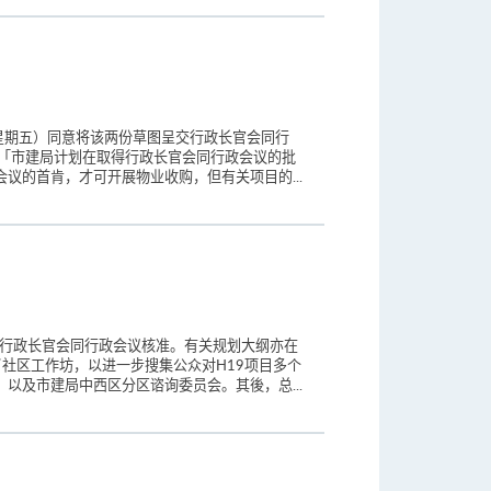
星期五）同意将该两份草图呈交行政长官会同行
：「市建局计划在取得行政长官会同行政会议的批
议的首肯，才可开展物业收购，但有关项目的...
获得行政长官会同行政会议核准。有关规划大纲亦在
行了社区工作坊，以进一步搜集公众对H19项目多个
以及市建局中西区分区谘询委员会。其後，总...