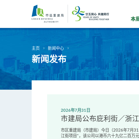
跳
到
主
本
要
内
容
主页
新闻中心
新闻发布
2026年7月31日
市建局公布庇利街／浙
市区重建局（市建局）今日（2026年7月
江街项目*，该公司以港币六十九亿二百万元