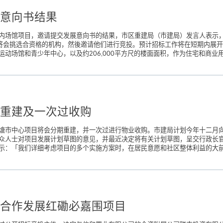
意向书结果
内场馆项目，邀请提交发展意向书的结果，市区重建局（市建局）发言人表示，
会挑选合资格的机构，然後邀请他们进行竞投。预计招标工作将在短期内展开。 
动场馆和青少年中心，以及约206,000平方尺的楼面面积，作为住宅和商业用
重建及一次过收购
市中心项目将会分期重建，并一次过进行物业收购。市建局计划今年十二月向所
众人士对项目发展计划草图的意见，并最近决定将有关计划草图，呈交行政长官
示：「我们详细考虑项目的多个实施方案时，在居民意愿和社区整体利益的大前提
合作发展红磡必嘉围项目