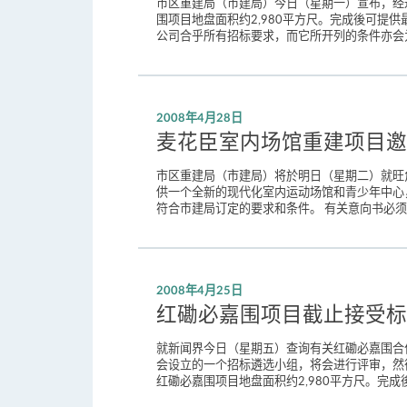
市区重建局（市建局）今日（星期一）宣布，经
围项目地盘面积约2,980平方尺。完成後可提
公司合乎所有招标要求，而它所开列的条件亦会为
2008年4月28日
麦花臣室内场馆重建项目邀
市区重建局（市建局）将於明日（星期二）就旺角
供一个全新的现代化室内运动场馆和青少年中心，
符合市建局订定的要求和条件。 有关意向书必须在
2008年4月25日
红磡必嘉围项目截止接受标
就新闻界今日（星期五）查询有关红磡必嘉围合
会设立的一个招标遴选小组，将会进行评审，然
红磡必嘉围项目地盘面积约2,980平方尺。完成後