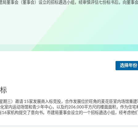
局董事会（董事会）设立的招标遴选小组，经审慎评估七份标书后，向董事会建
选择年份
标
星期三）邀请 15家发展商入标竞投，合作发展位於旺角的麦花臣室内场馆重建
代化室内运动场馆和青少年中心，以及约206,000平方尺的楼面面积，作为住
共有16家机构提交了意向书。市建局董事会设立的一个招标遴选小组，经考虑他们的