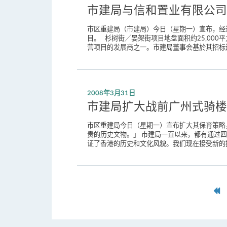
市建局与信和置业有限公司
市区重建局（市建局）今日（星期一）宣布，经
目。 杉树街╱晏架街项目地盘面积约25,000
营项目的发展商之一。市建局董事会基於其招标遴
2008年3月31日
市建局扩大战前广州式骑楼
市区重建局今日（星期一）宣布扩大其保育策略
贵的历史文物。」 市建局一直以来，都有通过
证了香港的历史和文化风貌。我们现在接受新的
第
一
页