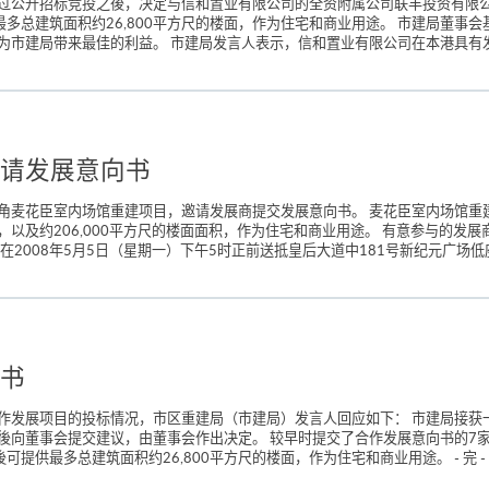
过公开招标竞投之後，决定与信和置业有限公司的全资附属公司联丰投资有限
供最多总建筑面积约26,800平方尺的楼面，作为住宅和商业用途。 市建局董
市建局带来最佳的利益。 市建局发言人表示，信和置业有限公司在本港具有发
请发展意向书
麦花臣室内场馆重建项目，邀请发展商提交发展意向书。 麦花臣室内场馆重建项
以及约206,000平方尺的楼面面积，作为住宅和商业用途。 有意参与的发
2008年5月5日（星期一）下午5时正前送抵皇后大道中181号新纪元广场低座
书
作发展项目的投标情况，市区重建局（市建局）发言人回应如下： 市建局接获
後向董事会提交建议，由董事会作出决定。 较早时提交了合作发展意向书的7
可提供最多总建筑面积约26,800平方尺的楼面，作为住宅和商业用途。 - 完 -