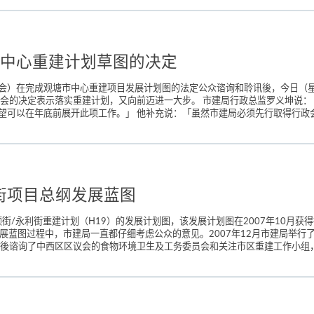
中心重建计划草图的决定
会）在完成观塘市中心重建项目发展计划图的法定公众谘询和聆讯後，今日（
规会的决定表示落实重建计划，又向前迈进一大步。 市建局行政总监罗义坤说
可以在年底前展开此项工作。」 他补充说：「虽然市建局必须先行取得行政会
街项目总纲发展蓝图
顿街/永利街重建计划（H19）的发展计划图，该发展计划图在2007年10月
纲发展蓝图过程中，市建局一直都仔细考虑公众的意见。2007年12月市建局举
後谘询了中西区区议会的食物环境卫生及工务委员会和关注市区重建工作小组，