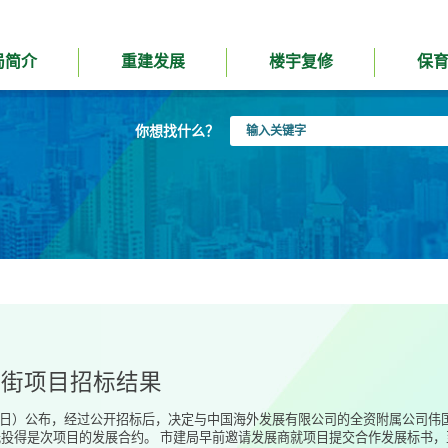
局简介
重建发展
楼宇复修
保
输
你想找什么？
入
关
键
字
江街项目招标结果
31日）公布，经过公开招标后，决定与中国海外发展有限公司的全资附属公司
投得是次项目的发展合约。 市建局早前邀请发展商就项目提交合作发展标书，至