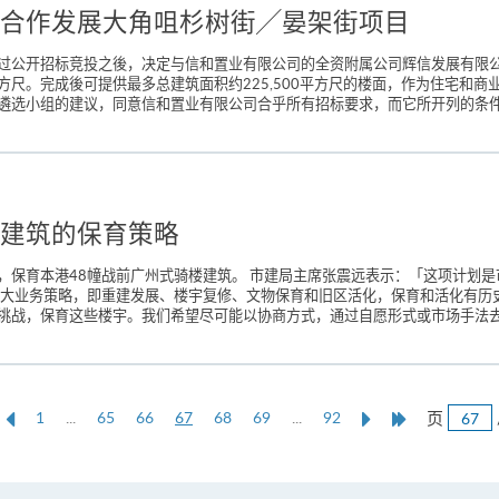
合作发展大角咀杉树街╱晏架街项目
过公开招标竞投之後，决定与信和置业有限公司的全资附属公司辉信发展有限
平方尺。完成後可提供最多总建筑面积约225,500平方尺的楼面，作为住宅和
选小组的建议，同意信和置业有限公司合乎所有招标要求，而它所开列的条件亦
建筑的保育策略
，保育本港48幢战前广州式骑楼建筑。 市建局主席张震远表示：「这项计划
四大业务策略，即重建发展、楼宇复修、文物保育和旧区活化，保育和活化有历
挑战，保育这些楼宇。我们希望尽可能以协商方式，通过自愿形式或市场手法去处
上
本
Next
Last
页
1
...
65
66
67
68
69
...
92
一
页
Page
Page
页