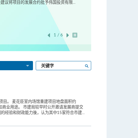
议将项目的发展合约批予伟国投资有限...
1 / 6
开始/暂停幻灯片
输
搜寻
入
关
键
字
项目。 麦花臣室内场馆重建项目地盘面积约
宅和商业用途。 市建局较早时公开邀请发展商提交
经验和财政能力後，认为其中15家符合市建...