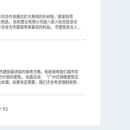
公司合作发展位於大角咀的杉树街╱晏架街项
商业用途。 信和置业有限公司是八家入标竞投该合
会为市建局带来最佳的利益。 市建局发言人...
是市建局最进取的保育方略，有助保育我们城市珍
史价值的建筑。 张震远说：「广州式骑楼建筑见
理。如果肯定需要，我们才会考虑强制收购...
跳
/ 92
页