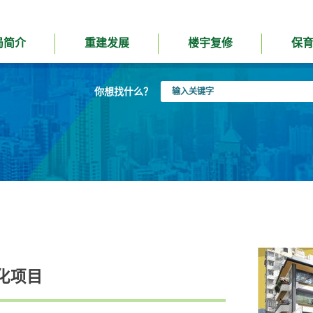
局简介
重建发展
楼宇复修
保
输
你想找什么？
入
关
键
字
化项目