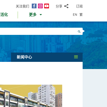
面
Instagram
YouTube
关注我们
分享
订阅
电
书
邮
EN
繁
育活化
更多
WhatsApp
微
面
信
Twitter
搜寻
书
LinkedIn
微
博
新闻中心