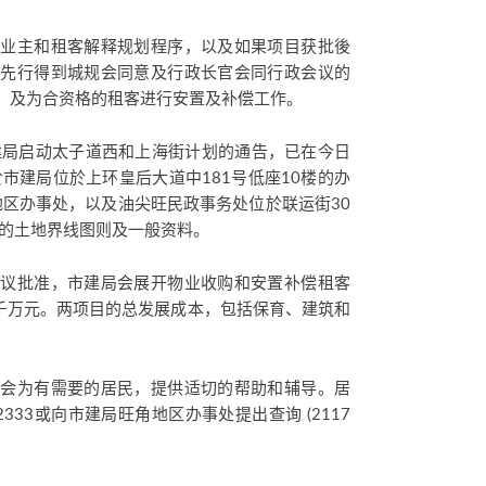
的业主和租客解释规划程序，以及如果项目获批後
须先行得到城规会同意及行政长官会同行政会议的
，及为合资格的租客进行安置及补偿工作。
建局启动太子道西和上海街计划的通告，已在今日
市建局位於上环皇后大道中181号低座10楼的办
的地区办事处，以及油尖旺民政事务处位於联运街30
划的土地界线图则及一般资料。
会议批准，市建局会展开物业收购和安置补偿租客
3千万元。两项目的总发展成本，包括保育、建筑和
队会为有需要的居民，提供适切的帮助和辅导。居
333或向市建局旺角地区办事处提出查询 (2117