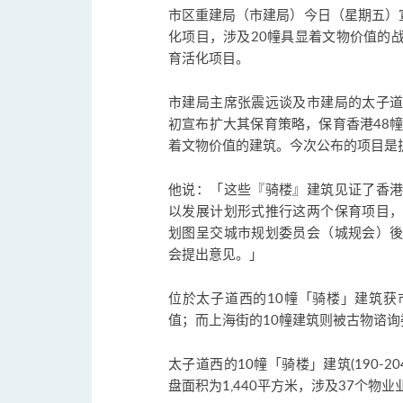
市区重建局（市建局）今日（星期五）
化项目，涉及20幢具显着文物价值的
育活化项目。
市建局主席张震远谈及市建局的太子
初宣布扩大其保育策略，保育香港48
着文物价值的建筑。今次公布的项目是
他说：「这些『骑楼』建筑见证了香
以发展计划形式推行这两个保育项目
划图呈交城市规划委员会（城规会）
会提出意见。」
位於太子道西的10幢「骑楼」建筑
值；而上海街的10幢建筑则被古物谘
太子道西的10幢「骑楼」建筑(190-20
盘面积为1,440平方米，涉及37个物业