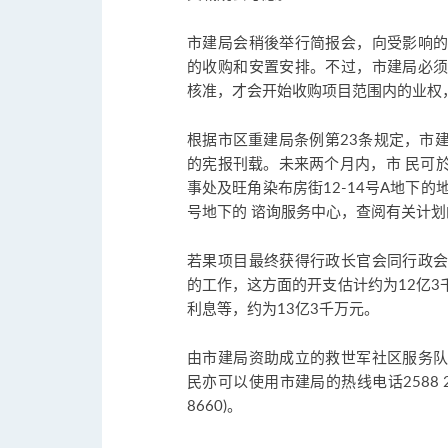
市建局会稍後举行简报会，向受影响
的收购和安置安排。不过，市建局必
核准，才会开始收购项目范围内的业权
根据市区重建局条例第23条规定，市
的宪报刊载。未来两个月内，市 民可於
事处及旺角染布房街12-14号A地下
号地下的 谘询服务中心，查阅有关计
若果项目最终获得行政长官会同行政
的工作，这方面的开支估计约为12亿
利息等，约为13亿3千万元。
由市建局资助成立的救世军社区服务
民亦可以使用市建局的热线电话2588 2
8660)。