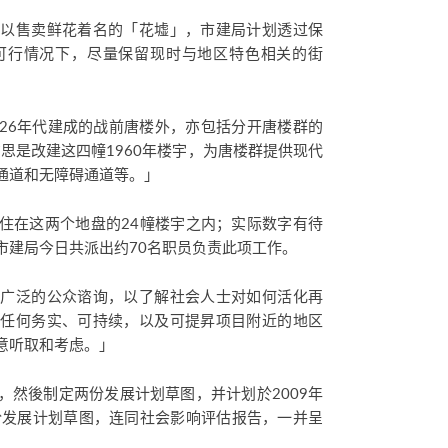
，以售卖鲜花着名的「花墟」，市建局计划透过保
可行情况下，尽量保留现时与地区特色相关的街
0-26年代建成的战前唐楼外，亦包括分开唐楼群的
构思是改建这四幢1960年楼宇，为唐楼群提供现代
通道和无障碍通道等。」
居住在这两个地盘的24幢楼宇之内；实际数字有待
市建局今日共派出约70名职员负责此项工作。
行广泛的公众谘询，以了解社会人士对如何活化再
於任何务实、可持续，以及可提昇项目附近的地区
意听取和考虑。」
，然後制定两份发展计划草图，并计划於2009年
份发展计划草图，连同社会影响评估报告，一并呈