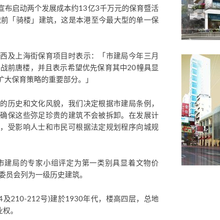
宣布启动两个发展成本约13亿3千万元的保育暨活
战前「骑楼」建筑，这是本港至今最大型的单一保
道西及上海街保育项目时表示：「市建局今年三月
幢战前唐楼，并且表示希望优先保育其中20幢具显
扩大保育策略的重要部分。」
港的历史和文化风貌，我们决定根据市建局条例，
，确保这些弥足珍贵的建筑不会被拆卸。在发展计
後，受影响人士和市民可根据法定规划程序向城规
获市建局的专家小组评定为第一类别具显着文物价
询委员会列为一级历史建筑。
4及210-212号)建於1930年代，楼高四层，总地
业权。