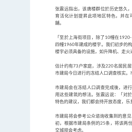
张震远指出，该唐楼群位於历史悠久
育活化计划提昇此项地区特色，并在
舖。
「至於上海街项目，除了10幢在192
四幢1960年建成的楼宇。我们初步的
楼宇必须具备的设施，如升降机、走火
估计约有73户家庭，涉及220名居民
市建局今日进行的冻结人口调查核实。
市建局会在冻结人口调查完成後，进
用这些建筑的想法。张震远说：「对
特色的建议，我们都会持开放态度，乐
市建局将会参考公众谘询收集到的意见
初，根据市建局条例的25条，将该两
交城规会考虑。