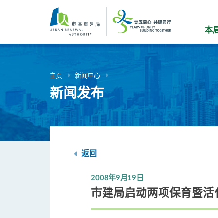
跳
到
主
本
要
内
容
主页
新闻中心
新闻发布
返回
2008年9月19日
市建局启动两项保育暨活