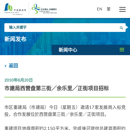
跳
到
EN
繁
主
要
输
内
搜寻
入
容
关
新闻发布
键
字
新闻中心
返回
2010年8月20日
市建局西营盘第三街╱余乐里╱正街项目招标
市区重建局（市建局）今日（星期五）邀请17家发展商入标竞
投，合作发展位於西营盘第三街╱余乐里╱正街项目。
重建项目地盘面积约2,150平方米。完成後可提供总建筑面积约