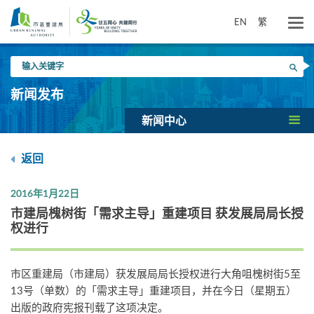
跳
到
EN
繁
主
要
输
内
搜寻
入
容
关
新闻发布
键
字
新闻中心
返回
2016年1月22日
市建局槐树街「需求主导」重建项目 获发展局局长授
权进行
市区重建局（市建局）获发展局局长授权进行大角咀槐树街5至
13号（单数）的「需求主导」重建项目，并在今日（星期五）
出版的政府宪报刊载了这项决定。