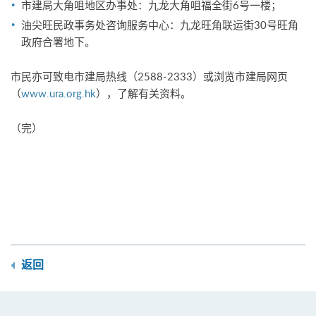
市建局大角咀地区办事处：九龙大角咀福全街6号一楼；
油尖旺民政事务处咨询服务中心：九龙旺角联运街30号旺角
政府合署地下。
市民亦可致电市建局热线（2588-2333）或浏览市建局网页
（
www.ura.org.hk
），了解有关资料。
（完）
返回